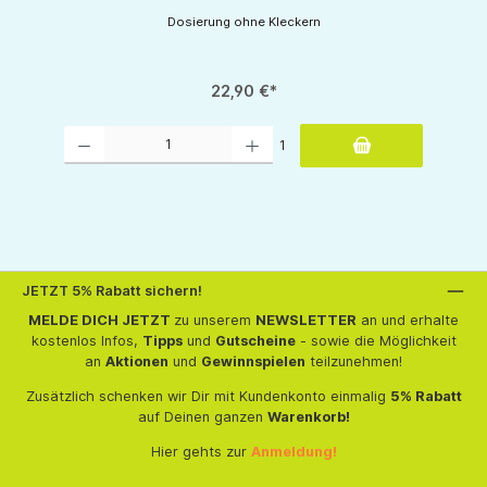
Dosierung ohne Kleckern
22,90 €*
Produkt Anzahl: Gib den gewünschten Wert ein oder benutze die Schaltflächen um d
1
tflächen um die Anzahl zu erhöhen oder zu reduzieren.
JETZT 5% Rabatt sichern!
MELDE DICH JETZT
zu unserem
NEWSLETTER
an und erhalte
kostenlos Infos,
Tipps
und
Gutscheine
- sowie die Möglichkeit
an
Aktionen
und
Gewinnspielen
teilzunehmen!
Zusätzlich schenken wir Dir mit Kundenkonto einmalig
5% Rabatt
auf Deinen ganzen
Warenkorb!
Hier gehts zur
Anmeldung!