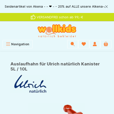
alt springen
idenartikel von Akena - - ❤ - - 20% auf ALLE unsere Alkena-Artikel - - ❤
VERSANDFREI schon ab 99,-€
Navigation
Auslaufhahn für Ulrich natürlich Kanister
5L / 10L
Bildergalerie überspringen