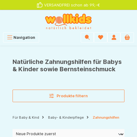
VERSANDFREI schon ab 99,-€
alt springen
Navigation
Natürliche Zahnungshilfen für Babys
& Kinder sowie Bernsteinschmuck
Produkte filtern
Für Baby & Kind
Baby- & Kinderpflege
Zahnungshilfen