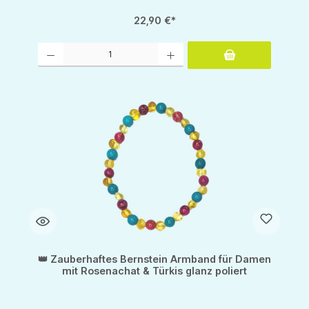
22,90 €*
Produkt Anzahl: Gib den gewünschten Wert ein oder benutze die Schaltflächen um d
👑 Zauberhaftes Bernstein Armband für Damen
mit Rosenachat & Türkis glanz poliert