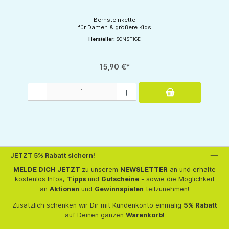
Bernsteinkette
für Damen & größere Kids
Hersteller:
SONSTIGE
15,90 €*
Produkt Anzahl: Gib den gewünschten Wert ein oder benutze die Schaltflächen um d
JETZT 5% Rabatt sichern!
MELDE DICH JETZT
zu unserem
NEWSLETTER
an und erhalte
kostenlos Infos,
Tipps
und
Gutscheine
- sowie die Möglichkeit
an
Aktionen
und
Gewinnspielen
teilzunehmen!
Zusätzlich schenken wir Dir mit Kundenkonto einmalig
5% Rabatt
auf Deinen ganzen
Warenkorb!