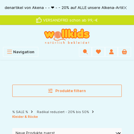
alt springen
el von Akena - - ❤ - - 20% auf ALLE unsere Alkena-Artikel - - ❤ - - 20%
VERSANDFREI schon ab 99,-€
Navigation
Produkte filtern
% SALE %
Radikal reduziert - 20% bis 50%
Kleider & Röcke