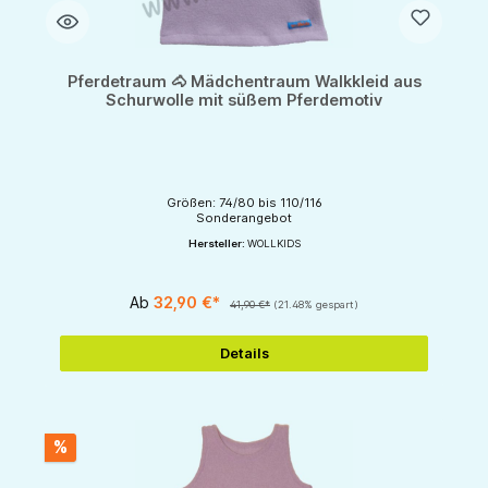
Pferdetraum 🐴 Mädchentraum Walkkleid aus
Schurwolle mit süßem Pferdemotiv
Größen: 74/80 bis 110/116
Sonderangebot
Hersteller:
WOLLKIDS
Ab
32,90 €*
41,90 €*
(21.48% gespart)
Details
%