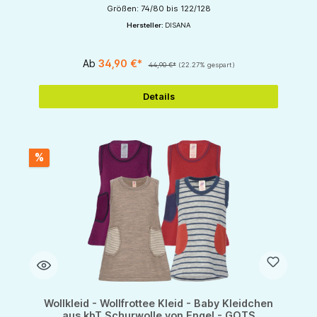
Größen: 74/80 bis 122/128
Hersteller:
DISANA
Ab
34,90 €*
44,90 €*
(22.27% gespart)
Details
%
Wollkleid - Wollfrottee Kleid - Baby Kleidchen
aus kbT Schurwolle von Engel - GOTS