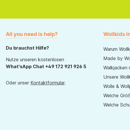
All you need is help?
Wollkids I
Du brauchst Hilfe?
Warum Wollk
Made by Wol
Nutze unseren kostenlosen
What'sApp Chat +49 172 921 926 5
Walkjacken 
Unsere Wollk
Oder unser
Kontaktformular
.
Wolle & Woll
Welche Größ
Welche Sch