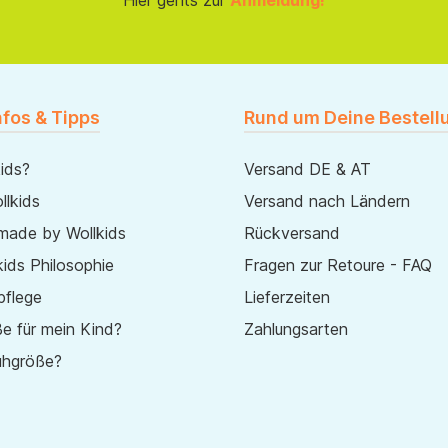
Hier gehts zur
Anmeldung!
nfos & Tipps
Rund um Deine Bestell
ids?
Versand DE & AT
lkids
Versand nach Ländern
made by Wollkids
Rückversand
ids Philosophie
Fragen zur Retoure - FAQ
pflege
Lieferzeiten
e für mein Kind?
Zahlungsarten
uhgröße?