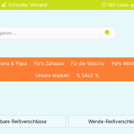
Schneller Versand
Mit Liebe 
Mama & Papa
Für's Zuhause
Für die Wäsche
Für's Woh
Unsere Marken
% SALE %
lbare Reißverschlüsse
Wende-Reißverschlü