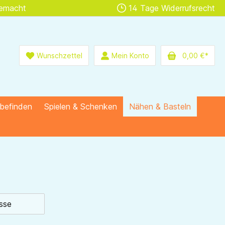
gemacht
14 Tage Widerrufsrecht
Wunschzettel
Mein Konto
0,00 €*
lbefinden
Spielen & Schenken
Nähen & Basteln
sse