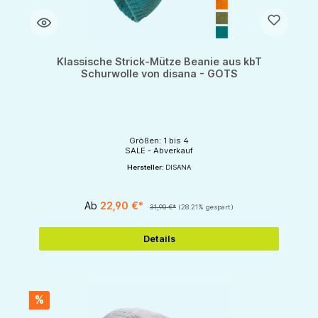
Klassische Strick-Mütze Beanie aus kbT
Schurwolle von disana - GOTS
Größen: 1 bis 4
SALE - Abverkauf
Hersteller:
DISANA
Ab
22,90 €*
31,90 €*
(28.21% gespart)
Details
%