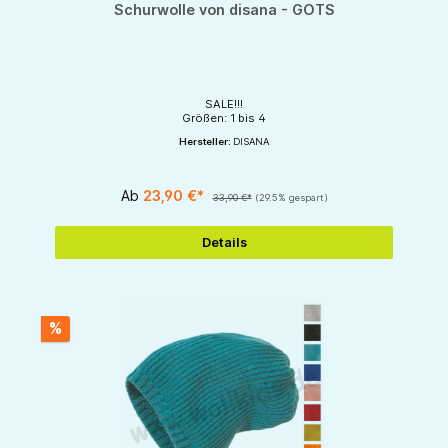
Schurwolle von disana - GOTS
SALE!!!
Größen: 1 bis 4
Hersteller:
DISANA
Ab
23,90 €*
33,90 €*
(29.5% gespart)
Details
%