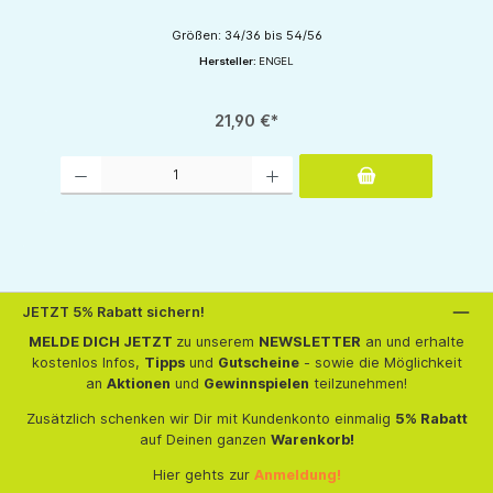
Größen: 34/36 bis 54/56
Hersteller:
ENGEL
21,90 €*
Produkt Anzahl: Gib den gewünschten Wert ein oder benutze die Schaltflächen um d
JETZT 5% Rabatt sichern!
MELDE DICH JETZT
zu unserem
NEWSLETTER
an und erhalte
kostenlos Infos,
Tipps
und
Gutscheine
- sowie die Möglichkeit
an
Aktionen
und
Gewinnspielen
teilzunehmen!
Zusätzlich schenken wir Dir mit Kundenkonto einmalig
5% Rabatt
auf Deinen ganzen
Warenkorb!
Hier gehts zur
Anmeldung!