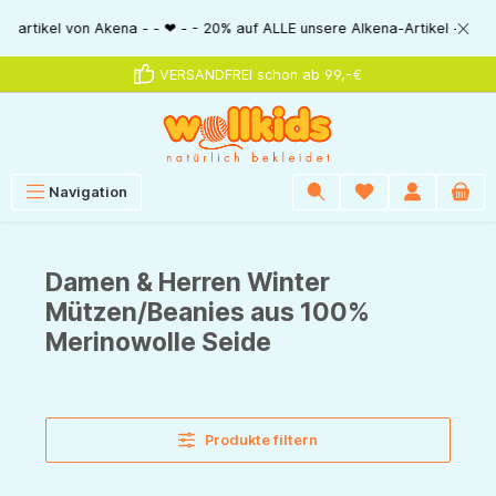
alt springen
von Akena - - ❤ - - 20% auf ALLE unsere Alkena-Artikel - - ❤ - - 20% NU
VERSANDFREI schon ab 99,-€
Navigation
Damen & Herren Winter
Mützen/Beanies aus 100%
Merinowolle Seide
Produkte filtern