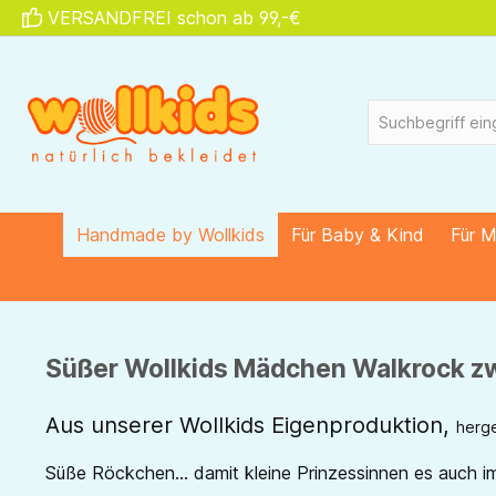
VERSANDFREI schon ab 99,-€
springen
Zur Hauptnavigation springen
Handmade by Wollkids
Für Baby & Kind
Für 
Süßer Wollkids Mädchen Walkrock zw
Aus unserer Wollkids Eigenproduktion,
herge
Süße Röckchen...
damit kleine Prinzessinnen es auch i