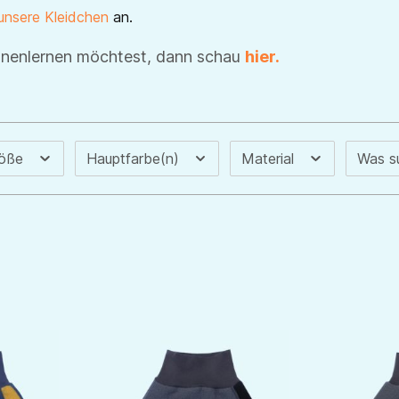
unsere Kleidchen
an.
nnenlernen möchtest, dann schau
hier.
röße
Hauptfarbe(n)
Material
Was s