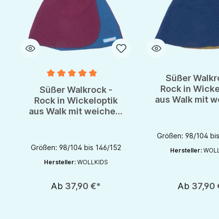
Süßer Walkr
Durchschnittliche Bewertung von 5 von 5 Sternen
Rock in Wicke
Süßer Walkrock -
aus Walk mit 
Rock in Wickeloptik
Nabelbu
aus Walk mit weichem
Nabelbund
Größen: 98/104 bi
Größen: 98/104 bis 146/152
Hersteller:
WOLL
Hersteller:
WOLLKIDS
Ab
37,90 €*
Ab
37,90 