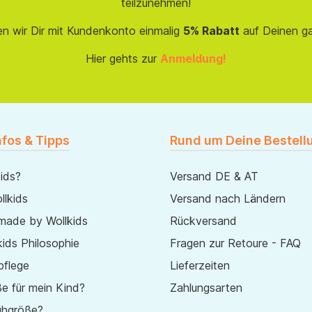
teilzunehmen!
en wir Dir mit Kundenkonto einmalig
5% Rabatt
auf Deinen g
Hier gehts zur
Anmeldung!
nfos & Tipps
Rund um Deine Bestell
ids?
Versand DE & AT
lkids
Versand nach Ländern
made by Wollkids
Rückversand
ids Philosophie
Fragen zur Retoure - FAQ
pflege
Lieferzeiten
e für mein Kind?
Zahlungsarten
uhgröße?