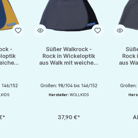
ock -
Süßer Walkrock -
Süße
loptik
Rock in Wickeloptik
Rock 
weichem
aus Walk mit weichem
aus Wa
nd
Nabelbund
N
s 146/152
Größen: 98/104 bis 146/152
Größen: 
KIDS
Hersteller:
WOLLKIDS
Herst
Produkt Anzahl: Gib den gewünschten Wert ein oder be
€*
37,90 €*
A