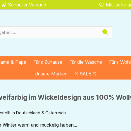
Schneller Versand
Mit Liebe 
Mama & Papa
Für's Zuhause
Für die Wäsche
Für's Woh
Unsere Marken
% SALE %
eifarbig im Wickeldesign aus 100% Woll
stellt In Deutschland & Österreich
m Winter warm und muckelig haben...