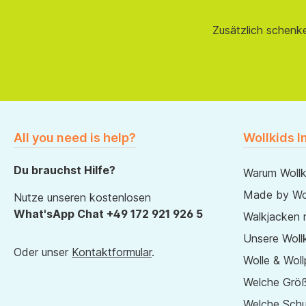
Zusätzlich schenk
All you need is help?
Wollkids I
Du brauchst Hilfe?
Warum Wollk
Made by Wol
Nutze unseren kostenlosen
What'sApp Chat +49 172 921 926 5
Walkjacken 
Unsere Wollk
Oder unser
Kontaktformular
.
Wolle & Woll
Welche Größ
Welche Sch