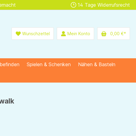
gemacht
14 Tage Widerrufsrecht
Wunschzettel
Mein Konto
0,00 €*
lbefinden
Spielen & Schenken
Nähen & Basteln
walk