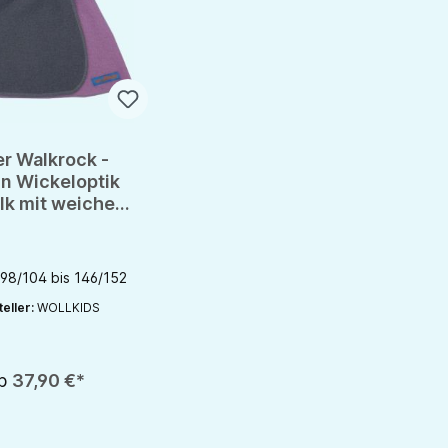
r Walkrock -
in Wickeloptik
lk mit weichem
abelbund
98/104 bis 146/152
eller:
WOLLKIDS
nutze die Schaltflächen um die Anzahl zu erhöhen oder zu reduzieren.
b
37,90 €*