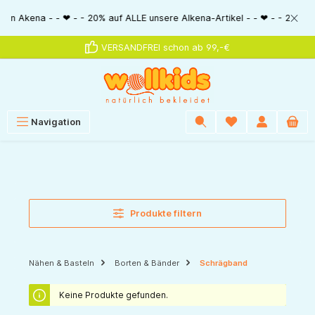
alt springen
n Akena - - ❤ - - 20% auf ALLE unsere Alkena-Artikel - - ❤ - - 20% NUR M
VERSANDFREI schon ab 99,-€
Navigation
Produkte filtern
Nähen & Basteln
Borten & Bänder
Schrägband
Keine Produkte gefunden.