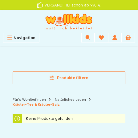
VERSANDFREI schon ab 99,-€
alt springen
Navigation
Produkte filtern
Für's Wohlbefinden
Natürliches Leben
Kräuter-Tee & Kräuter-Salz
Keine Produkte gefunden.