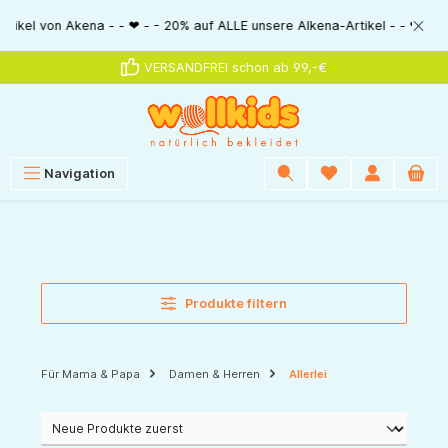
alt springen
 Akena - - ❤ - - 20% auf ALLE unsere Alkena-Artikel - - ❤ - - 20% NUR MI
VERSANDFREI schon ab 99,-€
Navigation
Produkte filtern
Für Mama & Papa
Damen & Herren
Allerlei