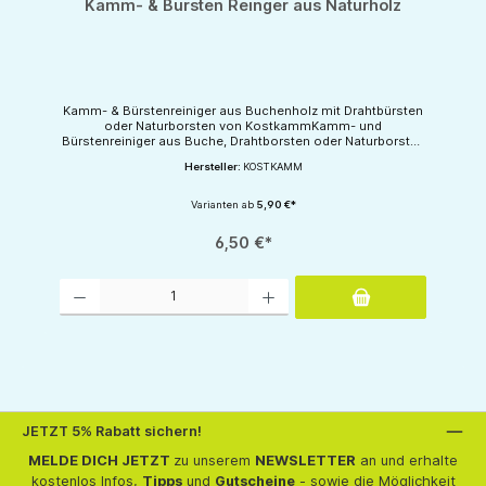
Kamm- & Bürsten Reinger aus Naturholz
Kamm- & Bürstenreiniger aus Buchenholz mit Drahtbürsten
oder Naturborsten von KostkammKamm- und
Bürstenreiniger aus Buche, Drahtborsten oder Naturborsten
zur HaarentfernungHergestellt in Deutschland.
Hersteller:
KOSTKAMM
Varianten ab
5,90 €*
6,50 €*
Produkt Anzahl: Gib den gewünschten Wert ein oder benutze die Schaltflächen um d
JETZT 5% Rabatt sichern!
MELDE DICH JETZT
zu unserem
NEWSLETTER
an und erhalte
kostenlos Infos,
Tipps
und
Gutscheine
- sowie die Möglichkeit