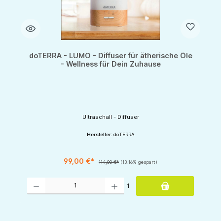
doTERRA - LUMO - Diffuser für ätherische Öle
- Wellness für Dein Zuhause
Ultraschall - Diffuser
Hersteller:
doTERRA
99,00 €*
114,00 €*
(13.16% gespart)
Produkt Anzahl: Gib den gewünschten Wert ein oder benutze die Schaltflächen um d
1