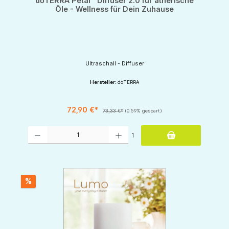
dōTERRA Petal™ Diffuser 2.0 für ätherische
Öle - Wellness für Dein Zuhause
Ultraschall - Diffuser
Hersteller:
doTERRA
72,90 €*
73,33 €*
(0.59% gespart)
Produkt Anzahl: Gib den gewünschten Wert ein oder benutze die Schaltflächen um d
1
%