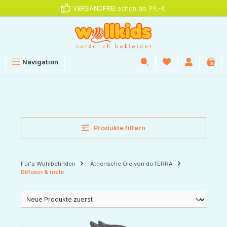
VERSANDFREI schon ab 99,-€
alt springen
Navigation
Produkte filtern
Für's Wohlbefinden
Ätherische Öle von doTERRA
Diffuser & mehr