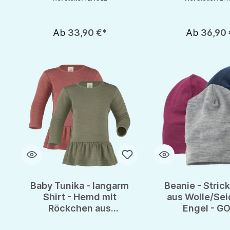
Ab
33,90 €*
Ab
36,90 
Baby Tunika - langarm
Beanie - Stric
Shirt - Hemd mit
aus Wolle/Sei
Röckchen aus
Engel - G
Wolle/Seide von