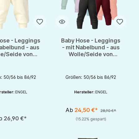
ose - Leggings
Baby Hose - Leggings
Nabelbund - aus
- mit Nabelbund - aus
le/Seide von
Wolle/Seide von
gel - GOTS
Engel - GOTS
: 50/56 bis 86/92
Größen: 50/56 bis 86/92
steller:
ENGEL
Hersteller:
ENGEL
Ab
24,50 €*
28,90 €*
nutze die Schaltflächen um die Anzahl zu erhöhen oder zu reduzieren.
b
26,90 €*
(15.22% gespart)