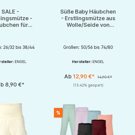
SALE -
Süße Baby Häubchen
lingsmütze -
- Erstlingsmütze aus
ubchen für
Wolle/Seide von
chen aus BIO
Engel - GOTS
olle von engel
natur
: 26/32 bis 38/44
Größen: 50/56 bis 74/80
steller:
ENGEL
Hersteller:
ENGEL
Ab
12,90 €*
14,90 €*
Ab
8,90 €*
(13.42% gespart)
%