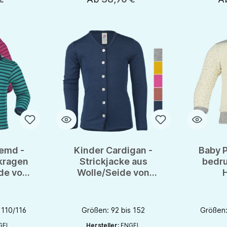
emd -
Kinder Cardigan -
Baby P
hkragen
Strickjacke aus
bedru
de von
Wolle/Seide von
- GOTS
Engel - GOTS
Wol
En
 110/116
Größen: 92 bis 152
Größen:
GEL
Hersteller:
ENGEL