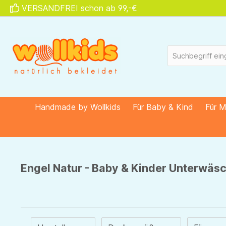
VERSANDFREI schon ab 99,-€
springen
Zur Hauptnavigation springen
Handmade by Wollkids
Für Baby & Kind
Für 
Engel Natur - Baby & Kinder Unterwäs