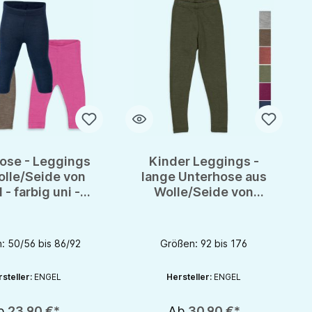
ose - Leggings
Kinder Leggings -
olle/Seide von
lange Unterhose aus
 - farbig uni -
Wolle/Seide von
GOTS
Engel - GOTS
: 50/56 bis 86/92
Größen: 92 bis 176
steller:
ENGEL
Hersteller:
ENGEL
b
23,90 €*
Ab
30,90 €*