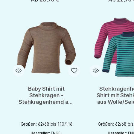
Baby Shirt mit
Stehkragenh
Stehkragen -
Shirt mit Ste
Stehkragenhemd aus
aus Wolle/Sei
Wolle/Seide von
Engel-Natur 
Engel - GOTS
Größen: 62/68 bis 110/116
Größen: 62/68 bis
Hersteller:
ENGEL
Hersteller:
EN