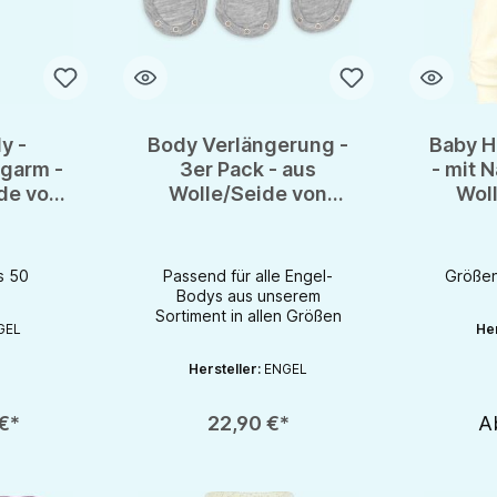
y -
Body Verlängerung -
Baby H
ngarm -
3er Pack - aus
- mit 
de von
Wolle/Seide von
Wol
- GOTS
Engel - GOTS
En
s 50
Passend für alle Engel-
Größen
Bodys aus unserem
Sortiment in allen Größen
GEL
Her
Hersteller:
ENGEL
Produkt Anzahl: Gib den gewünschten Wert ein oder be
€*
22,90 €*
A