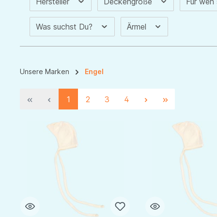
Hersteller
Deckengröße
Für wen
Was suchst Du?
Ärmel
Unsere Marken
Engel
1
2
3
4