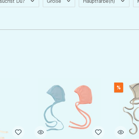
 suchst Du?
Größe
Hauptfarbe(n)
%