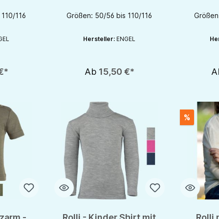
 110/116
Größen: 50/56 bis 110/116
Größen:
GEL
Hersteller:
ENGEL
Her
€*
Ab
15,50 €*
A
%
rzarm -
Rolli - Kinder Shirt mit
Rolli