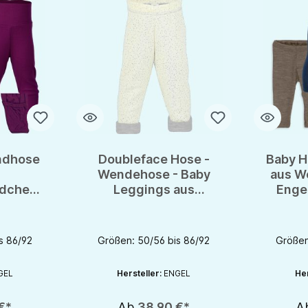
ndhose
Doubleface Hose -
Baby H
Wendehose - Baby
aus W
dchen
Leggings aus
Engel
de von
Wolle/Seide von
OTS
Engel - doppellagig -
GOTS
s 86/92
Größen: 50/56 bis 86/92
Größen
GEL
Hersteller:
ENGEL
Her
€*
Ab
38,90 €*
A