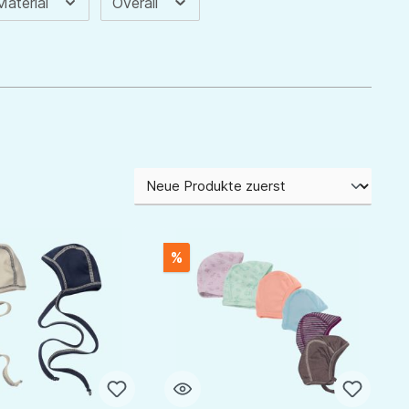
Material
Overall
%