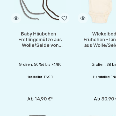
Baby Häubchen -
Wickelbod
Erstlingsmütze aus
Frühchen - la
Wolle/Seide von
aus Wolle/Sei
Engel - fargib uni -
Engel-Natur 
GOTS
Größen: 50/56 bis 74/80
Größen: 38 bi
Hersteller:
ENGEL
Hersteller:
EN
Ab
14,90 €*
Ab
30,90 