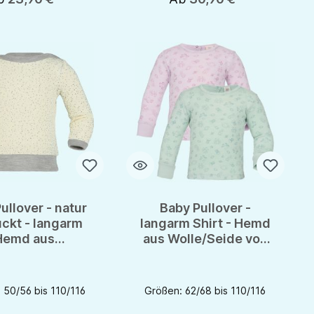
ullover - natur
Baby Pullover -
ckt - langarm
langarm Shirt - Hemd
Hemd aus
aus Wolle/Seide von
le/Seide von
Engel - GOTS
gel - GOTS
 50/56 bis 110/116
Größen: 62/68 bis 110/116