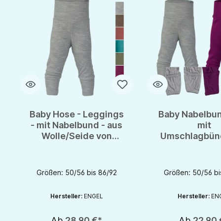
Baby Hose - Leggings
Baby Nabelbu
- mit Nabelbund - aus
mit
Wolle/Seide von
Umschlagbün
Engel - GOTS
aus Wolle/Sei
Engel - G
Größen: 50/56 bis 86/92
Größen: 50/56 bi
Hersteller:
ENGEL
Hersteller:
EN
Ab
28,90 €*
Ab
22,90 