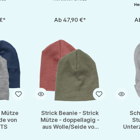
Her
€*
Ab
47,90 €*
A
k Mütze
Strick Beanie - Strick
Sch
de von
Mütze - doppellagig -
St
OTS
aus Wolle/Seide von
Unter
Engel - GOTS
Wolle 