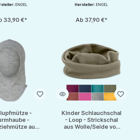
steller:
ENGEL
Hersteller:
ENGEL
b
33,90 €*
Ab
37,90 €*
lupfmütze -
Kinder Schlauchschal
urmhaube -
- Loop - Strickschal
ziehmütze aus
aus Wolle/Seide von
Seide von Engel
Engel - GOTS