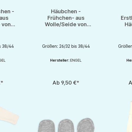
chen -
Häubchen -
aus
Frühchen- aus
Erst
 von
Wolle/Seide von
Hä
OTS
Engel - GOTS
Früh
Baumw
s 38/44
Größen: 26/32 bis 38/44
Größen
GEL
Hersteller:
ENGEL
Her
€*
Ab
9,50 €*