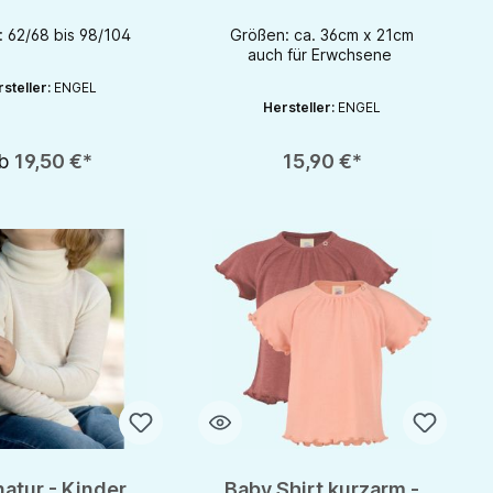
- GOTS
 62/68 bis 98/104
Größen: ca. 36cm x 21cm
auch für Erwchsene
steller:
ENGEL
Hersteller:
ENGEL
b
19,50 €*
15,90 €*
 natur - Kinder
Baby Shirt kurzarm -