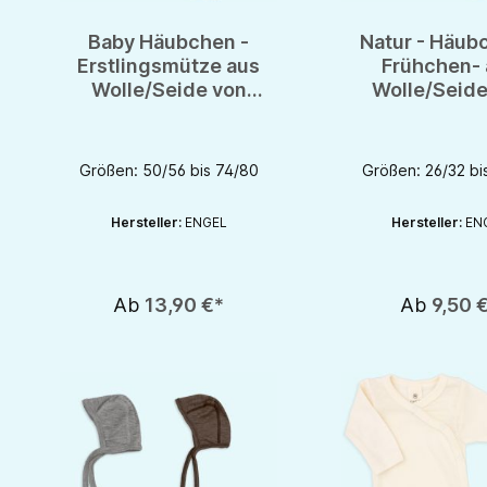
Baby Häubchen -
Natur - Häub
Erstlingsmütze aus
Frühchen- 
Wolle/Seide von
Wolle/Seide
Engel - natur - GOTS
Engel - G
Größen: 50/56 bis 74/80
Größen: 26/32 bi
Hersteller:
ENGEL
Hersteller:
EN
Ab
13,90 €*
Ab
9,50 