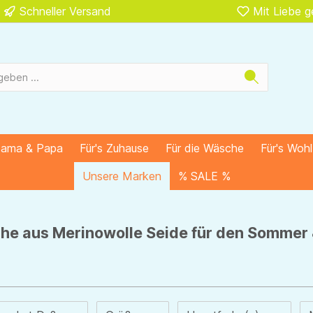
Schneller Versand
Mit Liebe 
Mama & Papa
Für's Zuhause
Für die Wäsche
Für's Woh
Unsere Marken
% SALE %
che aus Merinowolle Seide für den Sommer