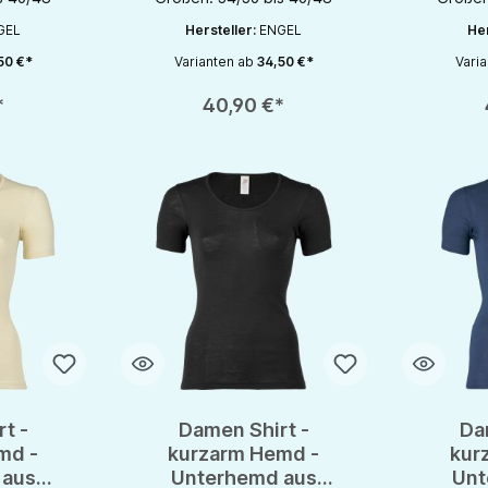
GEL
Hersteller:
ENGEL
Her
50 €*
Varianten ab
34,50 €*
Vari
chaltflächen um die Anzahl zu erhöhen oder zu reduzieren.
en gewünschten Wert ein oder benutze die Schaltflächen um die Anzahl zu e
Produkt Anzahl: Gib den gewünschten Wert ein oder be
Produkt An
*
40,90 €*
t -
Damen Shirt -
Da
md -
kurzarm Hemd -
kur
 aus
Unterhemd aus
Unt