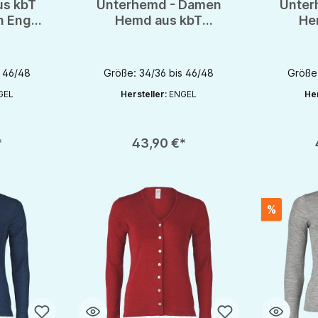
us kbT
Unterhemd - Damen
Unter
n Engel
Hemd aus kbT
He
Schurwolle von Engel
Schurw
- GOTS
s 46/48
Größe: 34/36 bis 46/48
Größe:
GEL
Hersteller:
ENGEL
Her
chaltflächen um die Anzahl zu erhöhen oder zu reduzieren.
en gewünschten Wert ein oder benutze die Schaltflächen um die Anzahl zu e
Produkt Anzahl: Gib den gewünschten Wert ein oder be
Produkt An
*
43,90 €*
%