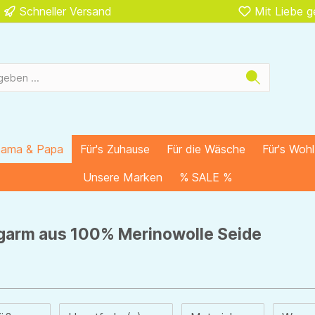
Schneller Versand
Mit Liebe 
Mama & Papa
Für's Zuhause
Für die Wäsche
Für's Woh
Unsere Marken
% SALE %
ngarm aus 100% Merinowolle Seide