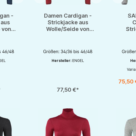
gan -
Damen Cardigan -
SA
 aus
Strickjacke aus
C
 von
Wolle/Seide von
Str
- GOTS
Engel-Natur - GOTS
Wol
Engel
s 46/48
Größen: 34/36 bis 46/48
Größen
GEL
Hersteller:
ENGEL
Her
Vari
75,50
chaltflächen um die Anzahl zu erhöhen oder zu reduzieren.
en gewünschten Wert ein oder benutze die Schaltflächen um die Anzahl zu e
Produkt Anzahl: Gib den gewünschten Wert ein oder be
Produkt An
*
77,50 €*