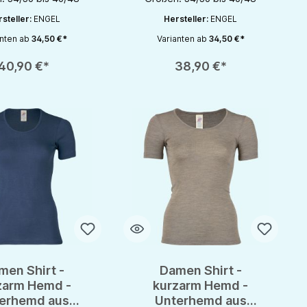
steller:
ENGEL
Hersteller:
ENGEL
anten ab
34,50 €*
Varianten ab
34,50 €*
rhöhen oder zu reduzieren.
nutze die Schaltflächen um die Anzahl zu erhöhen oder zu reduzieren.
zahl: Gib den gewünschten Wert ein oder benutze die Schaltflächen um die 
Produkt Anzahl: Gib den gewünschten Wert 
40,90 €*
38,90 €*
men Shirt -
Damen Shirt -
zarm Hemd -
kurzarm Hemd -
erhemd aus
Unterhemd aus