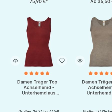
75,90 €*
Ab
36,50 
Durchschnittliche Bewertung von 5 von 5 Sternen
Durchschnittlich
Damen Träger Top -
Damen Träger
Achselhemd -
Achselhem
Unterhemd aus
Unterhemd
Wolle/Seide von
Wolle/Seide
Engel - GOTS
Engel - G
Größen: 34/36 bis 46/48
Größen: 34/36 bi