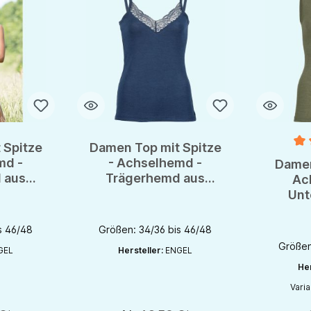
 Spitze
Damen Top mit Spitze
Durchsch
md -
- Achselhemd -
Damen
 aus
Trägerhemd aus
Ac
 von
Wolle/Seide von
Unt
OTS
Engel - GOTS
Wol
En
s 46/48
Größen: 34/36 bis 46/48
Größen
GEL
Hersteller:
ENGEL
Her
Vari
chaltflächen um die Anzahl zu erhöhen oder zu reduzieren.
Produkt An