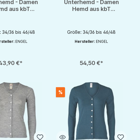
hemd - Damen
Unterhemd - Damen
md aus kbT
Hemd aus kbT
olle von Engel
Schurwolle von Engel
- GOTS
- GOTS
 34/36 bis 46/48
Größe: 34/36 bis 46/48
steller:
ENGEL
Hersteller:
ENGEL
rhöhen oder zu reduzieren.
nutze die Schaltflächen um die Anzahl zu erhöhen oder zu reduzieren.
zahl: Gib den gewünschten Wert ein oder benutze die Schaltflächen um die 
Produkt Anzahl: Gib den gewünschten Wert 
43,90 €*
54,50 €*
%