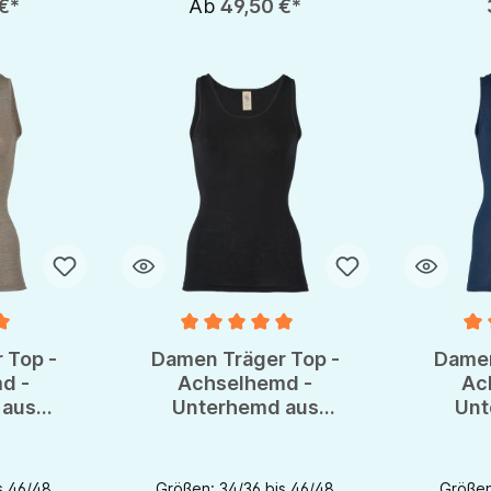
€*
Ab
49,50 €*
e Bewertung von 5 von 5 Sternen
Durchschnittliche Bewertung von 5 von 5 S
Durchsch
 Top -
Damen Träger Top -
Damen
d -
Achselhemd -
Ac
 aus
Unterhemd aus
Unt
 von
Wolle/Seide von
Wol
OTS
Engel - GOTS
En
s 46/48
Größen: 34/36 bis 46/48
Größen