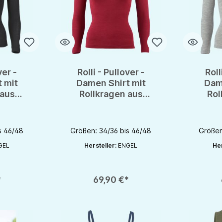
ver -
Rolli - Pullover -
Roll
 mit
Damen Shirt mit
Dam
 aus
Rollkragen aus
Rol
 von
Wolle/Seide von
Wol
OTS
Engel - GOTS
En
s 46/48
Größen: 34/36 bis 46/48
Größen
GEL
Hersteller:
ENGEL
Her
en gewünschten Wert ein oder benutze die Schaltflächen um die Anzahl zu e
Produkt Anzahl: Gib den gewünschten Wert ein oder be
Produkt An
*
69,90 €*