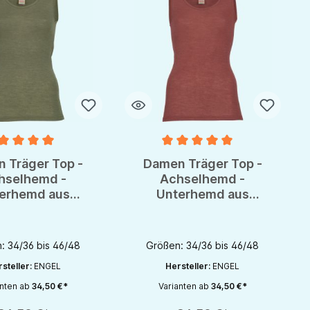
nittliche Bewertung von 5 von 5 Sternen
Durchschnittliche Bewertung von 
 Träger Top -
Damen Träger Top -
hselhemd -
Achselhemd -
erhemd aus
Unterhemd aus
le/Seide von
Wolle/Seide von
gel - GOTS
Engel - GOTS
: 34/36 bis 46/48
Größen: 34/36 bis 46/48
steller:
ENGEL
Hersteller:
ENGEL
anten ab
34,50 €*
Varianten ab
34,50 €*
zahl: Gib den gewünschten Wert ein oder benutze die Schaltflächen um die 
Produkt Anzahl: Gib den gewünschten Wert 