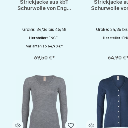
Strickjacke aus kbT
Strickjacke a
Schurwolle von Engel
Schurwolle vo
- GOTS
- GOTS
Größe: 34/36 bis 46/48
Größe: 34/36 bi
Hersteller:
ENGEL
Hersteller:
EN
Varianten ab
64,90 €*
Produkt Anzahl: Gib den gewünschten Wert ein oder benutze die S
Produkt Anzahl: Gib d
69,50 €*
64,90 €