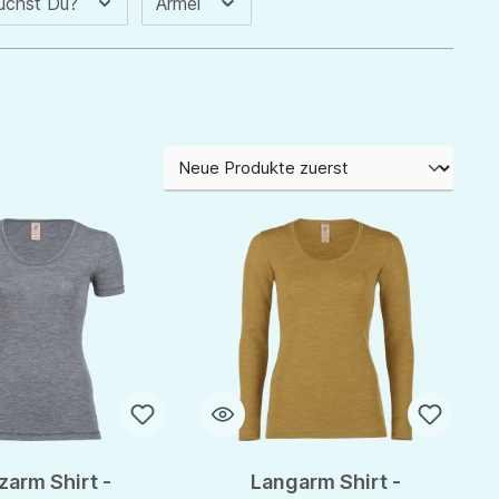
uchst Du?
Ärmel
zarm Shirt -
Langarm Shirt -