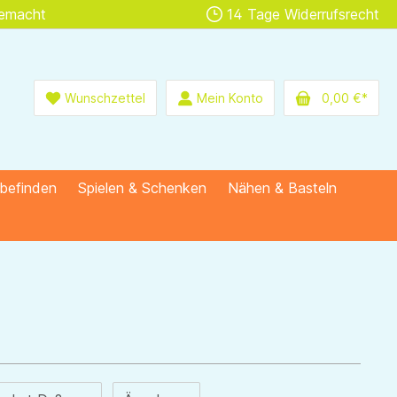
gemacht
14 Tage Widerrufsrecht
Wunschzettel
Mein Konto
0,00 €*
lbefinden
Spielen & Schenken
Nähen & Basteln