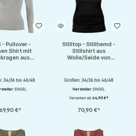
i - Pullover -
Stilltop - Stillhemd -
en Shirt mit
Stillshirt aus
lkragen aus
Wolle/Seide von
le/Seide von
Engel-Natur - GOTS
gel - GOTS
: 34/36 bis 46/48
Größen: 34/36 bis 46/48
steller:
ENGEL
Hersteller:
ENGEL
Varianten ab
64,90 €*
rhöhen oder zu reduzieren.
nutze die Schaltflächen um die Anzahl zu erhöhen oder zu reduzieren.
zahl: Gib den gewünschten Wert ein oder benutze die Schaltflächen um die 
Produkt Anzahl: Gib den gewünschten Wert 
69,90 €*
70,90 €*