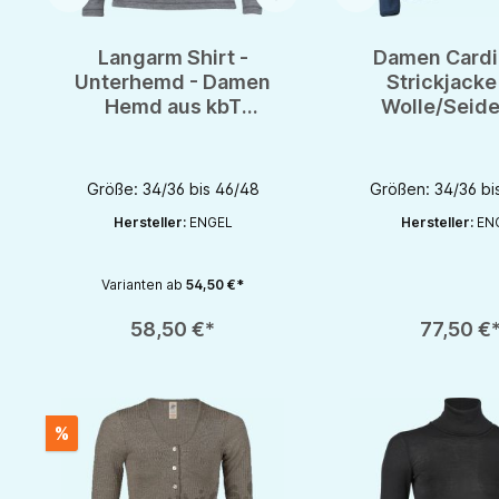
Langarm Shirt -
Damen Cardi
Unterhemd - Damen
Strickjacke
Hemd aus kbT
Wolle/Seide
Schurwolle von Engel
Engel-Natur 
- GOTS
Größe: 34/36 bis 46/48
Größen: 34/36 bi
Hersteller:
ENGEL
Hersteller:
EN
Varianten ab
54,50 €*
Produkt Anzahl: Gib den gewünschten Wert ein oder benutze die S
Produkt Anzahl: Gib d
58,50 €*
77,50 €
%