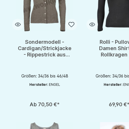
Sondermodell -
Rolli - Pullo
Cardigan/Strickjacke
Damen Shirt
- Rippestrick aus
Rollkragen
Wolle/Seide von
Wolle/Seide
Engel-natur - GOTS
Engel - G
Größen: 34/36 bis 46/48
Größen: 34/36 bi
Hersteller:
ENGEL
Hersteller:
EN
Produkt Anzahl: Gib d
Ab
70,50 €*
69,90 €