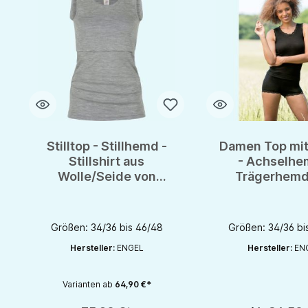
Stilltop - Stillhemd -
Damen Top mit
Stillshirt aus
- Achselhe
Wolle/Seide von
Trägerhemd
Engel-Natur - GOTS
Wolle/Seide
Engel - G
Größen: 34/36 bis 46/48
Größen: 34/36 bi
Hersteller:
ENGEL
Hersteller:
EN
Varianten ab
64,90 €*
Produkt Anzahl: Gib den gewünschten Wert ein oder benutze die S