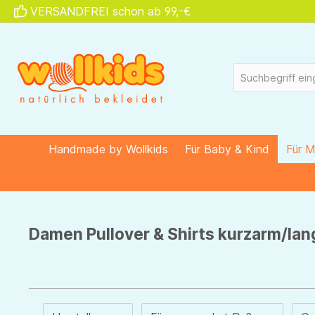
VERSANDFREI schon ab 99,-€
springen
Zur Hauptnavigation springen
Handmade by Wollkids
Für Baby & Kind
Für 
Damen Pullover & Shirts kurzarm/la