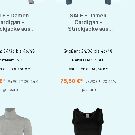
LE - Damen
SALE - Damen
ardigan -
Cardigan -
ickjacke aus
Strickjacke aus
le/Seide von
Wolle/Seide von
-Natur - GOTS
Engel-Natur - GOTS
: 34/36 bis 46/48
Größen: 34/36 bis 46/48
steller:
ENGEL
Hersteller:
ENGEL
anten ab
60,50 €*
Varianten ab
60,50 €*
 €*
75,50 €*
94,90 €*
(20.44%
94,90 €*
(20.44%
rhöhen oder zu reduzieren.
nutze die Schaltflächen um die Anzahl zu erhöhen oder zu reduzieren.
zahl: Gib den gewünschten Wert ein oder benutze die Schaltflächen um die 
Produkt Anzahl: Gib den gewünschten Wert 
gespart)
gespart)