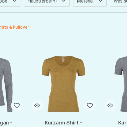
röße
Hauptfarbe(n)
Material
Was s
hirts & Pullover
gan -
Kurzarm Shirt -
Kur