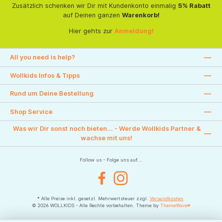
Zusätzlich schenken wir Dir mit Kundenkonto einmalig
5% Rabatt
auf Deinen ganzen
Warenkorb!
Hier gehts zur
Anmeldung!
All you need is help?
Wollkids Infos & Tipps
Rund um Deine Bestellung
Shop Service
Was wir Dir sonst noch bieten... - Werde Wollkids Partner &
wachse mit uns!
Follow us - Folge uns auf....
Facebook
Instagram
* Alle Preise inkl. gesetzl. Mehrwertsteuer zzgl.
Versandkosten
.
© 2026 WOLLKIDS - Alle Rechte vorbehalten. Theme by
ThemeWare®