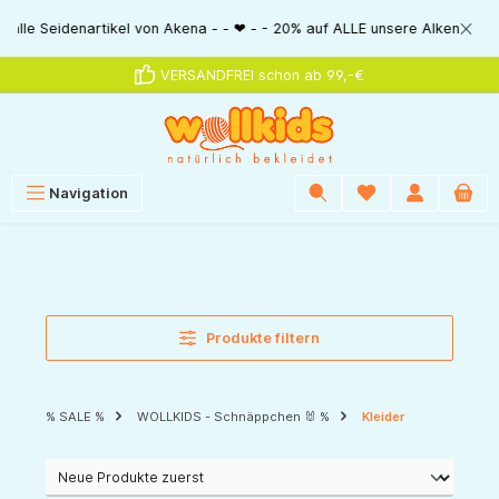
alt springen
Seidenartikel von Akena - - ❤ - - 20% auf ALLE unsere Alkena-Artikel - -
VERSANDFREI schon ab 99,-€
Navigation
Produkte filtern
% SALE %
WOLLKIDS - Schnäppchen 🐰 %
Kleider