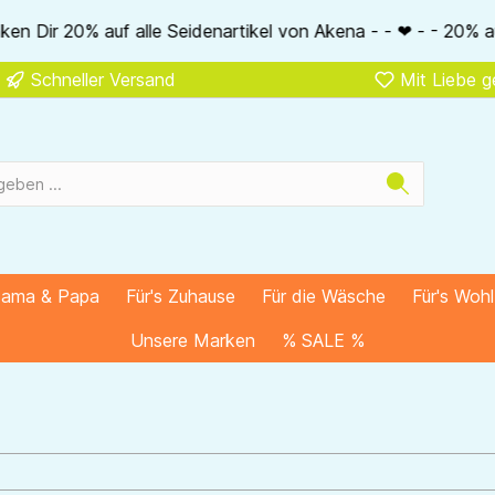
auf alle Seidenartikel von Akena - - ❤ - - 20% auf ALLE unse
Schneller Versand
Mit Liebe 
Mama & Papa
Für's Zuhause
Für die Wäsche
Für's Woh
Unsere Marken
% SALE %