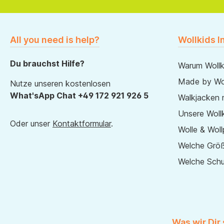
All you need is help?
Wollkids I
Du brauchst Hilfe?
Warum Wollk
Made by Wol
Nutze unseren kostenlosen
What'sApp Chat +49 172 921 926 5
Walkjacken 
Unsere Wollk
Oder unser
Kontaktformular
.
Wolle & Woll
Welche Größ
Welche Sch
Was wir Dir