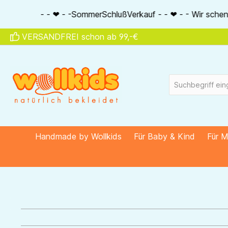
springen
Zur Hauptnavigation springen
- - ❤ - -SommerSchlußVerkauf - - ❤ - - Wir schenken Dir 20% 
VERSANDFREI schon ab 99,-€
Handmade by Wollkids
Für Baby & Kind
Für 