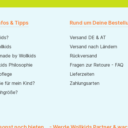
nfos & Tipps
Rund um Deine Bestell
ids?
Versand DE & AT
lkids
Versand nach Ländern
made by Wollkids
Rückversand
ids Philosophie
Fragen zur Retoure - FAQ
pflege
Lieferzeiten
e für mein Kind?
Zahlungsarten
uhgröße?
 sonst noch bieten... - Werde Wollkids Partner & wac