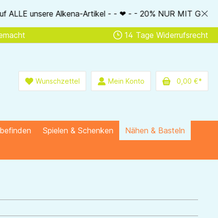
re Alkena-Artikel - - ❤ - - 20% NUR MIT Gutscheincode: Alken
gemacht
14 Tage Widerrufsrecht
Wunschzettel
Mein Konto
0,00 €*
lbefinden
Spielen & Schenken
Nähen & Basteln