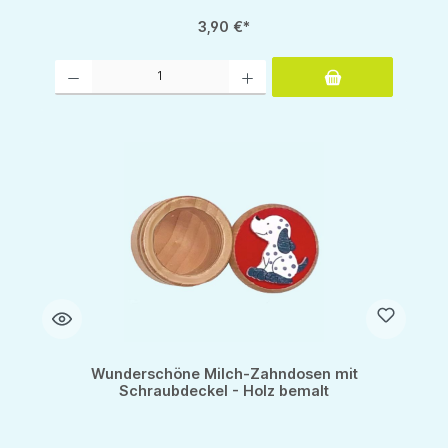
3,90 €*
Produkt Anzahl: Gib den gewünschten Wert ein oder benutze die Schaltflächen um d
Wunderschöne Milch-Zahndosen mit
Schraubdeckel - Holz bemalt