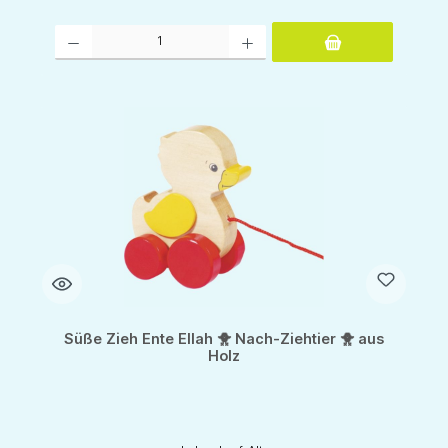
Produkt Anzahl: Gib den gewünschten Wert ein oder benutze die Schaltflächen um d
Süße Zieh Ente Ellah 🐥 Nach-Ziehtier 🐥 aus
Holz