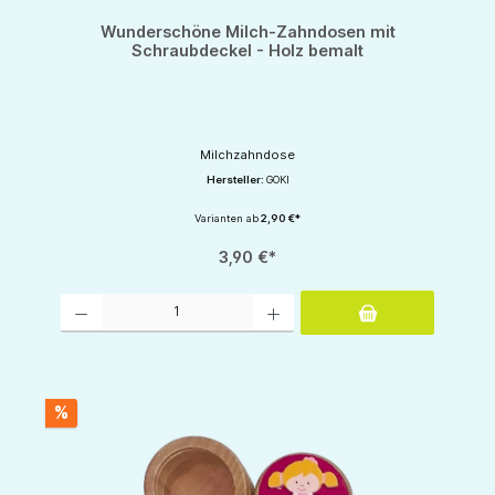
Wunderschöne Milch-Zahndosen mit
Schraubdeckel - Holz bemalt
Milchzahndose
Hersteller:
GOKI
Varianten ab
2,90 €*
3,90 €*
Produkt Anzahl: Gib den gewünschten Wert ein oder benutze die Schaltflächen um d
%