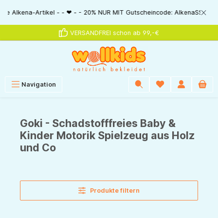
alt springen
 MIT Gutscheincode: AlkenaSSV - - ❤ - - Nur im Bestellablauf direkt einl
VERSANDFREI schon ab 99,-€
Navigation
Goki - Schadstofffreies Baby &
Kinder Motorik Spielzeug aus Holz
und Co
Produkte filtern