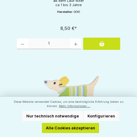
ab dem Lauf-Alter
ca 1 bis 3 Jahre
Hersteller:
GOKI
8,50 €*
Produkt Anzahl: Gib den gewünschten Wert ein oder benutze die Schaltflächen um d
Diese Website verwendet Cookies, um eine bestmögliche Erfahrung bieten zu
können.
Mehr Informationen ...
Nur technisch notwendige
Konfigurieren
Alle Cookies akzeptieren
Süßer Zieh-Hund 🐶 Zieh Dackel Waldi 🐶