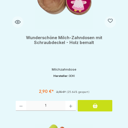
Wunderschöne Milch-Zahndosen mit
Schraubdeckel - Holz bemalt
Milchzahndose
Hersteller:
GOKI
2,90 €*
3,90 €*
(25.64% gespart)
Produkt Anzahl: Gib den gewünschten Wert ein oder benutze die Schaltflächen um d