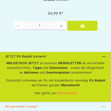
24,90 €*
Produkt Anzahl: Gib den gewünschten Wert ein oder benutze die Schaltflächen um d
JETZT 5% Rabatt sichern!
MELDE DICH JETZT
zu unserem
NEWSLETTER
an und erhalte
kostenlos Infos,
Tipps
und
Gutscheine
- sowie die Möglichkeit
an
Aktionen
und
Gewinnspielen
teilzunehmen!
Zusätzlich schenken wir Dir mit Kundenkonto einmalig
5% Rabatt
auf Deinen ganzen
Warenkorb!
Hier gehts zur
Anmeldung!
All you need is help?