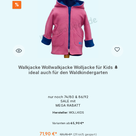
%
Walkjacke Wollwalkjacke Wolljacke für Kids 🌲
ideal auch für den Waldkindergarten
nur noch 74/80 & 86/92
SALE mit
MEGA RABATT
Hersteller:
WOLLKIDS
Varianten ab
65,90 €*
71,90 €*
101,90 €*
(29.44% gespart)