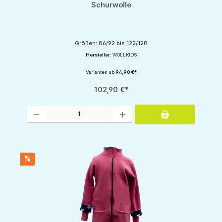
Schurwolle
Größen: 86/92 bis 122/128
Hersteller:
WOLLKIDS
Varianten ab
94,90 €*
102,90 €*
Produkt Anzahl: Gib den gewünschten Wert ein oder benutze die Schaltflächen um d
%