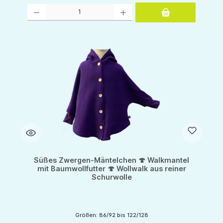
Produkt Anzahl: Gib den gewünschten Wert ein oder benutze die Schaltflächen um d
Süßes Zwergen-Mäntelchen 🍄 Walkmantel
mit Baumwollfutter 🍄 Wollwalk aus reiner
Schurwolle
Größen: 86/92 bis 122/128