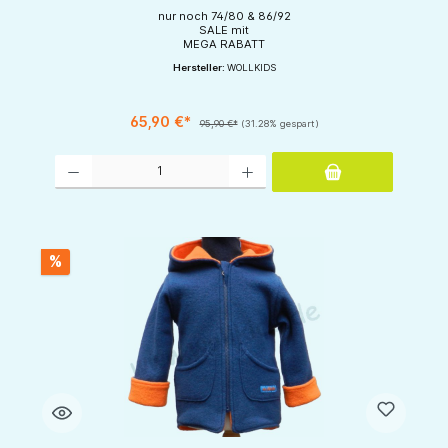
nur noch 74/80 & 86/92
SALE mit
MEGA RABATT
Hersteller:
WOLLKIDS
65,90 €*
95,90 €*
(31.28% gespart)
Produkt Anzahl: Gib den gewünschten Wert ein oder benutze die Schaltflächen um d
%