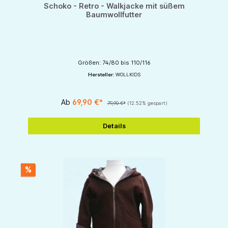
Schoko - Retro - Walkjacke mit süßem
Baumwollfutter
Größen: 74/80 bis 110/116
Hersteller:
WOLLKIDS
Ab
69,90 €*
79,90 €*
(12.52% gespart)
Details
%