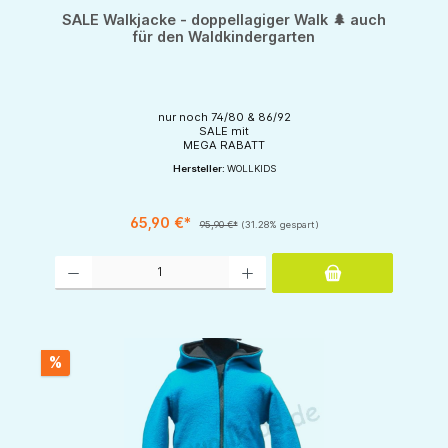
SALE Walkjacke - doppellagiger Walk 🌲 auch
für den Waldkindergarten
nur noch 74/80 & 86/92
SALE mit
MEGA RABATT
Hersteller:
WOLLKIDS
65,90 €*
95,90 €*
(31.28% gespart)
Produkt Anzahl: Gib den gewünschten Wert ein oder benutze die Schaltflächen um d
%