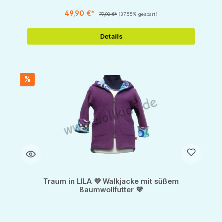
49,90 €*
79,90 €*
(37.55% gespart)
Details
%
Traum in LILA 💜 Walkjacke mit süßem
Baumwollfutter 💜