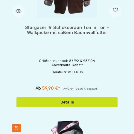
Stargazer ☆ Schokobraun Ton in Ton -
Walkjacke mit süßem Baumwollfutter
Größen: nur noch 86/92 & 98/104
Abverkaufs-Rabatt
Hersteller:
WOLLKIDS
Ab
59,90 €*
79,90 €*
(25.03% gespart)
Details
%