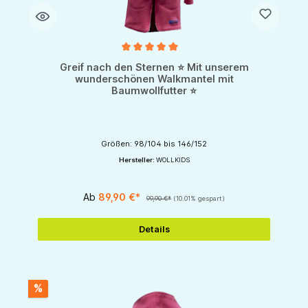
Durchschnittliche Bewertung von 5 von 5 Sternen
Greif nach den Sternen ⭐ Mit unserem
wunderschönen Walkmantel mit
Baumwollfutter ⭐
Größen: 98/104 bis 146/152
Hersteller:
WOLLKIDS
Ab
89,90 €*
99,90 €*
(10.01% gespart)
Details
%