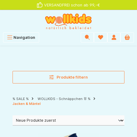
VERSANDFREI schon ab 99,-€
alt springen
Navigation
Produkte filtern
% SALE %
WOLLKIDS - Schnäppchen 🐰 %
Jacken & Mäntel