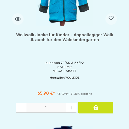
Wollwalk Jacke für Kinder - doppellagiger Walk
🌲 auch für den Waldkindergarten
nur noch 74/80 & 86/92
SALE mit
MEGA RABATT
Hersteller:
WOLLKIDS
65,90 €*
95,90 €*
(31.28% gespart)
Produkt Anzahl: Gib den gewünschten Wert ein oder benutze die Schaltflächen um d