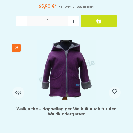
65,90 €*
95,90 €*
(31.28% gespart)
Produkt Anzahl: Gib den gewünschten Wert ein oder benutze die Schaltflächen um d
%
Walkjacke - doppellagiger Walk 🌲 auch für den
Waldkindergarten