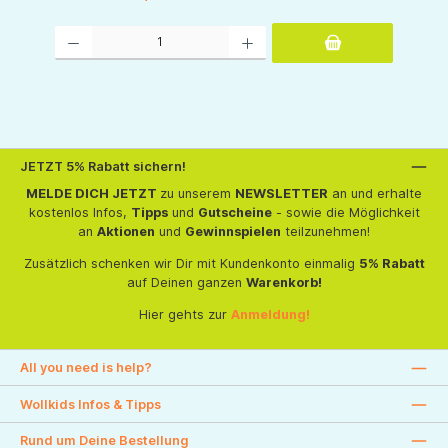
Produkt Anzahl: Gib den gewünschten Wert ein oder benutze die Schaltflächen um d
JETZT 5% Rabatt sichern!
MELDE DICH JETZT
zu unserem
NEWSLETTER
an und erhalte
kostenlos Infos,
Tipps
und
Gutscheine
- sowie die Möglichkeit
an
Aktionen
und
Gewinnspielen
teilzunehmen!
Zusätzlich schenken wir Dir mit Kundenkonto einmalig
5% Rabatt
auf Deinen ganzen
Warenkorb!
Hier gehts zur
Anmeldung!
All you need is help?
Wollkids Infos & Tipps
Rund um Deine Bestellung