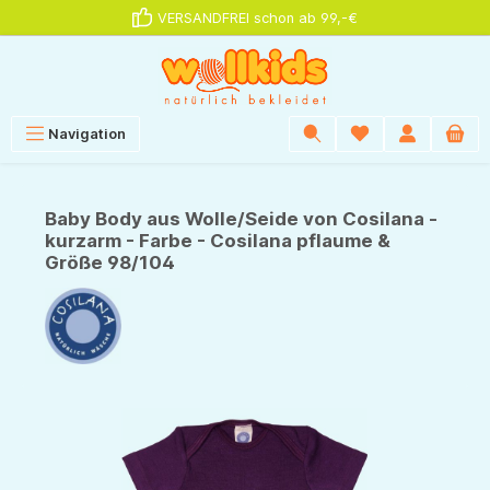
VERSANDFREI schon ab 99,-€
alt springen
Navigation
Baby Body aus Wolle/Seide von Cosilana -
kurzarm - Farbe - Cosilana pflaume &
Größe 98/104
Bildergalerie überspringen