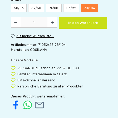
50/56
62/68
74/80
86/92
98/104
Produkt Anzahl: Gib den gewünschten Wert ein oder benutze die Schaltflächen um die 
In den Warenkorb
Auf meine Wunschliste...
Artikelnummer:
71052/23 98/104
Hersteller:
COSILANA
Unsere Vorteile
VERSANDFREI schon ab 99,-€ DE + AT
Familienunternehmen mit Herz
Blitz-Schneller Versand
Persönliche Beratung zu allen Produkten
Dieses Produkt weiterempfehlen: