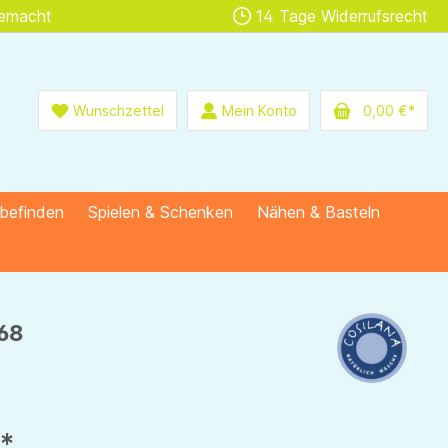
gemacht
14 Tage Widerrufsrecht
Wunschzettel
Mein Konto
0,00 €*
lbefinden
Spielen & Schenken
Nähen & Basteln
/68
€*