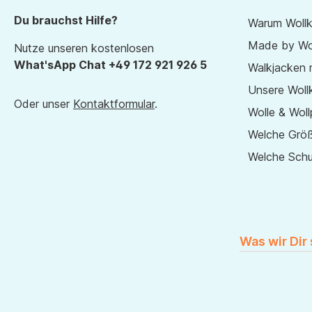
Du brauchst Hilfe?
Warum Wollk
Made by Wol
Nutze unseren kostenlosen
What'sApp Chat +49 172 921 926 5
Walkjacken 
Unsere Wollk
Oder unser
Kontaktformular
.
Wolle & Woll
Welche Größ
Welche Sch
Was wir Dir