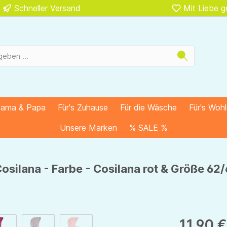
Schneller Versand
Mit Liebe 
Mama & Papa
Für's Zuhause
Für die Wäsche
Für's Woh
Unsere Marken
% SALE %
silana - Farbe - Cosilana rot & Größe 62
11,90 