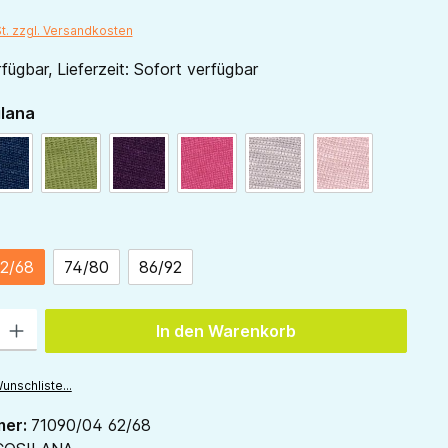
St. zzgl. Versandkosten
fügbar, Lieferzeit: Sofort verfügbar
auswählen
ilana
marine
grün
pflaume
pink
grau
rose
ählen
2/68
74/80
86/92
 Gib den gewünschten Wert ein oder benutze die Schaltflächen um die Anzah
In den Warenkorb
unschliste...
mer:
71090/04 62/68