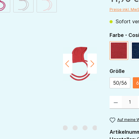
Preise inkl. Mw
Sofort ver
Farbe - Cos
rot
ausw
Größe
50/56
6
Produkt Anzahl:
Auf meine W
Artikelnum