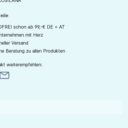
COSILANA
eile
REI schon ab 99,-€ DE + AT
unternehmen mit Herz
neller Versand
he Beratung zu allen Produkten
kt weiterempfehlen: