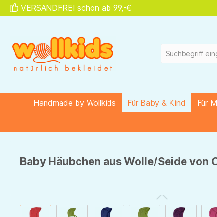
VERSANDFREI schon ab 99,-€
springen
Zur Hauptnavigation springen
Handmade by Wollkids
Für Baby & Kind
Für 
Baby Häubchen aus Wolle/Seide von Co
Bildergalerie überspringen