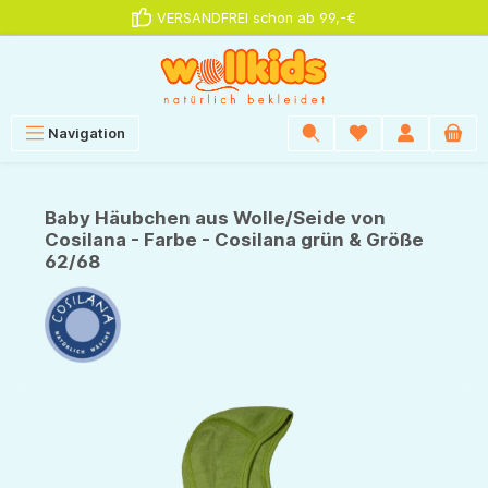
VERSANDFREI schon ab 99,-€
alt springen
Navigation
Baby Häubchen aus Wolle/Seide von
Cosilana - Farbe - Cosilana grün & Größe
62/68
Bildergalerie überspringen