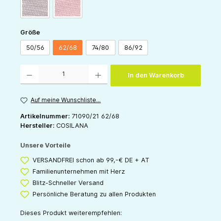
grau
rose
auswählen
Größe
50/56
62/68
74/80
86/92
Produkt Anzahl: Gib den gewünschten Wert ein oder benutze die Schaltflächen um die 
In den Warenkorb
Auf meine Wunschliste...
Artikelnummer:
71090/21 62/68
Hersteller:
COSILANA
Unsere Vorteile
VERSANDFREI schon ab 99,-€ DE + AT
Familienunternehmen mit Herz
Blitz-Schneller Versand
Persönliche Beratung zu allen Produkten
Dieses Produkt weiterempfehlen: