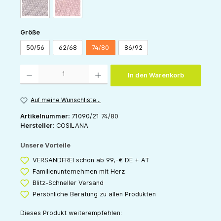
grau
rose
auswählen
Größe
50/56
62/68
74/80
86/92
Produkt Anzahl: Gib den gewünschten Wert ein oder benutze die Schaltflächen um die 
In den Warenkorb
Auf meine Wunschliste...
Artikelnummer:
71090/21 74/80
Hersteller:
COSILANA
Unsere Vorteile
VERSANDFREI schon ab 99,-€ DE + AT
Familienunternehmen mit Herz
Blitz-Schneller Versand
Persönliche Beratung zu allen Produkten
Dieses Produkt weiterempfehlen: