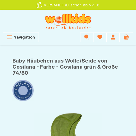
VERSANDFREI schon ab 99,-€
alt springen
Navigation
Baby Häubchen aus Wolle/Seide von
Cosilana - Farbe - Cosilana grün & Größe
74/80
Bildergalerie überspringen