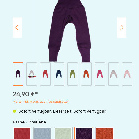
24,90 €*
Preise inkl. MwSt. zzgl. Versandkosten
Sofort verfügbar, Lieferzeit: Sofort verfügbar
auswählen
Farbe - Cosilana
(Diese Option ist zurzeit nicht verfügbar.)
(Diese Option ist zurzeit nicht verfügbar.)
rot
marine
grün
pflaume
orange