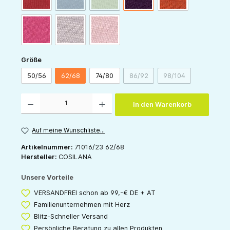
pink
grau
rose
auswählen
Größe
50/56
62/68
74/80
86/92
98/104
(Diese Option ist zurzeit nicht v
(Diese Option ist zu
Produkt Anzahl: Gib den gewünschten Wert ein oder benutze die Schaltflächen um die 
In den Warenkorb
Auf meine Wunschliste...
Artikelnummer:
71016/23 62/68
Hersteller:
COSILANA
Unsere Vorteile
VERSANDFREI schon ab 99,-€ DE + AT
Familienunternehmen mit Herz
Blitz-Schneller Versand
Persönliche Beratung zu allen Produkten