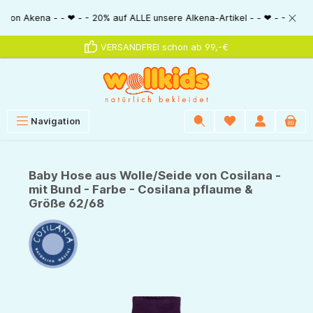
alt springen
ena - - ❤ - - 20% auf ALLE unsere Alkena-Artikel - - ❤ - - 20% NUR MIT 
VERSANDFREI schon ab 99,-€
Navigation
Baby Hose aus Wolle/Seide von Cosilana -
mit Bund - Farbe - Cosilana pflaume &
Größe 62/68
Bildergalerie überspringen