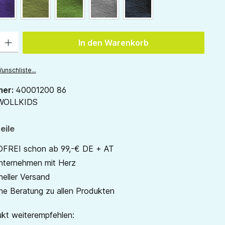
pflaume
waldgrün
gras
hellgrau
anthrazit
 Gib den gewünschten Wert ein oder benutze die Schaltflächen um die Anzah
In den Warenkorb
unschliste...
mer:
40001200 86
WOLLKIDS
eile
REI schon ab 99,-€ DE + AT
unternehmen mit Herz
neller Versand
he Beratung zu allen Produkten
kt weiterempfehlen: