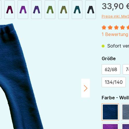
33,90 
Preise inkl. Mw
Durchschnitt
1 Bewertung
Sofort ver
ausw
Größe
62/68
7
134/140
Farbe - Woll
navy