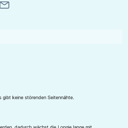
 gibt keine störenden Seitennähte.
erden, dadurch wächst die Longie lange mit.