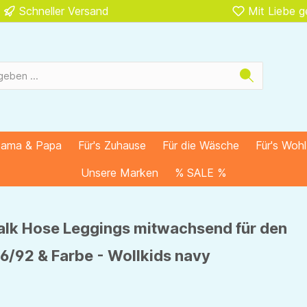
Schneller Versand
Mit Liebe 
Mama & Papa
Für's Zuhause
Für die Wäsche
Für's Woh
Unsere Marken
% SALE %
alk Hose Leggings mitwachsend für den
6/92 & Farbe - Wollkids navy