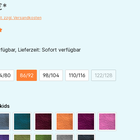
€*
St. zzgl. Versandkosten
liche Bewertung von 5 von 5 Sternen
fügbar, Lieferzeit: Sofort verfügbar
ählen
4/80
86/92
98/104
110/116
122/128
(Diese Option ist 
auswählen
kids
blaugrau
dunkelpetrol
bordeaux
hellorange
beere
himbeer