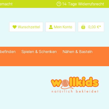
gemacht
14 Tage Widerrufsrecht
Wunschzettel
Mein Konto
0,00 €*
lbefinden
Spielen & Schenken
Nähen & Basteln