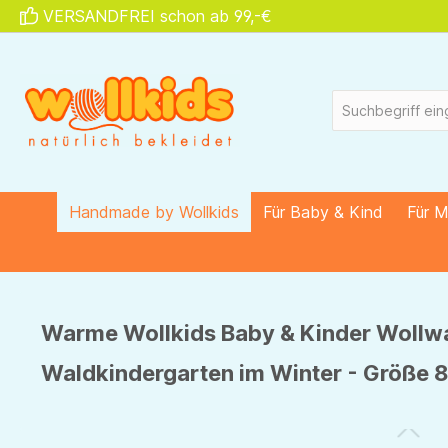
VERSANDFREI schon ab 99,-€
springen
Zur Hauptnavigation springen
Handmade by Wollkids
Für Baby & Kind
Für 
Warme Wollkids Baby & Kinder Wollw
Waldkindergarten im Winter - Größe 8