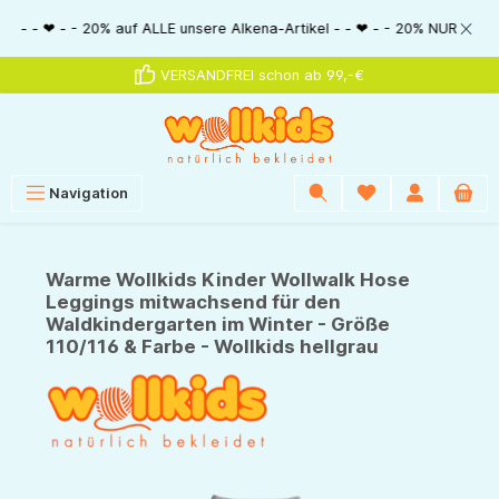
alt springen
- - 20% auf ALLE unsere Alkena-Artikel - - ❤ - - 20% NUR MIT Gutscheinco
VERSANDFREI schon ab 99,-€
Navigation
Warme Wollkids Kinder Wollwalk Hose
Leggings mitwachsend für den
Waldkindergarten im Winter - Größe
110/116 & Farbe - Wollkids hellgrau