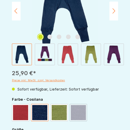
25,90 €*
Preise inkl. MwSt. zzgl. Versandkosten
Sofort verfügbar, Lieferzeit: Sofort verfügbar
auswählen
Farbe - Cosilana
(Diese Option ist zurzeit nicht v
rot
marine
grün
pflaume
auswählen
Größe