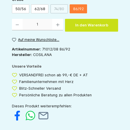
50/56
62/68
74/80
86/92
(Diese Option ist zurzeit nicht verfügbar.)
Produkt Anzahl: Gib den gewünschten Wert ein oder benutze die Schaltflächen um die 
In den Warenkorb
Auf meine Wunschliste...
Artikelnummer:
71012/08 86/92
Hersteller:
COSILANA
Unsere Vorteile
VERSANDFREI schon ab 99,-€ DE + AT
Familienunternehmen mit Herz
Blitz-Schneller Versand
Persönliche Beratung zu allen Produkten
Dieses Produkt weiterempfehlen: