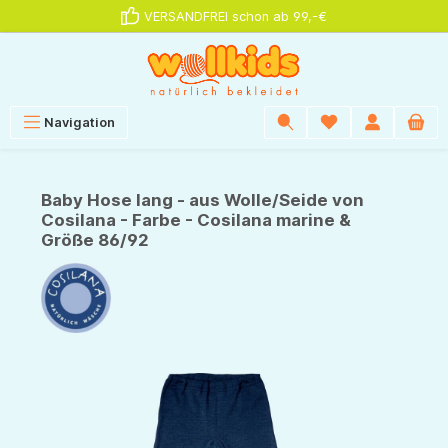
VERSANDFREI schon ab 99,-€
alt springen
Navigation
Baby Hose lang - aus Wolle/Seide von
Cosilana - Farbe - Cosilana marine &
Größe 86/92
Bildergalerie überspringen