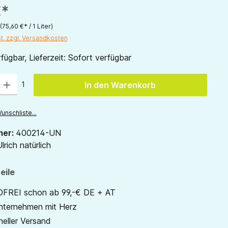
€*
(75,60 €* / 1 Liter)
St. zzgl. Versandkosten
fügbar, Lieferzeit: Sofort verfügbar
 Gib den gewünschten Wert ein oder benutze die Schaltflächen um die Anzah
1
In den Warenkorb
unschliste...
mer:
400214-UN
lrich natürlich
eile
REI schon ab 99,-€ DE + AT
unternehmen mit Herz
neller Versand