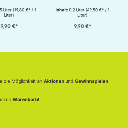
zu erhöhen oder zu reduzieren.
r benutze die Schaltflächen um die Anzahl zu erhöhen oder zu reduzieren.
 Anzahl: Gib den gewünschten Wert ein oder benutze die Schaltflächen um d
Produkt Anzahl: Gib den gewünschten We
1
1
5 Liter
(19,80 €* / 1
Inhalt:
0.2 Liter
(49,50 €* / 1
Liter)
Liter)
9,90 €*
9,90 €*
e die Möglichkeit an
Aktionen
und
Gewinnspielen
anzen
Warenkorb!