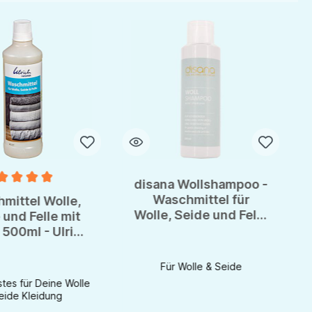
T
disana Wollshampoo -
nittliche Bewertung von 5 von 5 Sternen
Waschmittel für
mittel Wolle,
Wolle, Seide und Felle
 und Felle mit
- 200ml
 500ml - Ulrich
natürlich
Für Wolle & Seide
tes für Deine Wolle
eide Kleidung