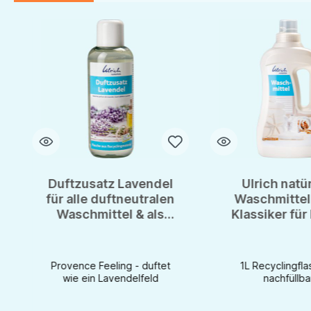
Produktgalerie überspringen
Duftzusatz Lavendel
Ulrich natü
für alle duftneutralen
Waschmittel 
Waschmittel & als
Klassiker für
Zusatz zur
Wäsche -
Wäschespülung -
Recyclingfl
250ml - Ulrich
Provence Feeling - duftet
1L Recyclingfla
natürlich
wie ein Lavendelfeld
nachfüllba