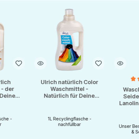
rlich
Ulrich natürlich Color
Durchsch
- der
Waschmittel -
Wasch
 Deine
Natürlich für Deine
Seide
 1L
Bunt-Wäsche - 1L
Lanolin
asche
Recyclingflasche
sche -
1L Recyclingflasche -
r
nachfüllbar
Unser Bes
& S