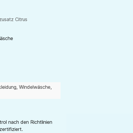
zusatz Citrus
Wäsche
kleidung
, Windelwäsche
,
ol nach den Richtlinien
rtifiziert.