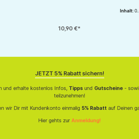
oder zu reduzieren.
ie Schaltflächen um die Anzahl zu erhöhen oder zu reduzieren.
ib den gewünschten Wert ein oder benutze die Schaltflächen um die Anzahl 
Produkt Anzahl: Gib den gewünschten Wert ein ode
Produkt
1
1
Inhalt:
0.
10,90 €*
JETZT 5% Rabatt sichern!
 und erhalte kostenlos Infos,
Tipps
und
Gutscheine
- sowi
teilzunehmen!
en wir Dir mit Kundenkonto einmalig
5% Rabatt
auf Deinen g
Hier gehts zur
Anmeldung!