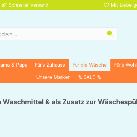
Schneller Versand
Mit Liebe 
Mama & Papa
Für's Zuhause
Für die Wäsche
Für's Woh
Unsere Marken
% SALE %
len Waschmittel & als Zusatz zur Wäschespü