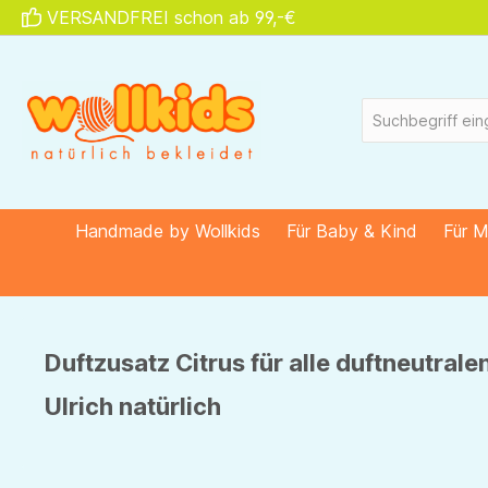
VERSANDFREI schon ab 99,-€
springen
Zur Hauptnavigation springen
Handmade by Wollkids
Für Baby & Kind
Für 
Duftzusatz Citrus für alle duftneutra
Ulrich natürlich