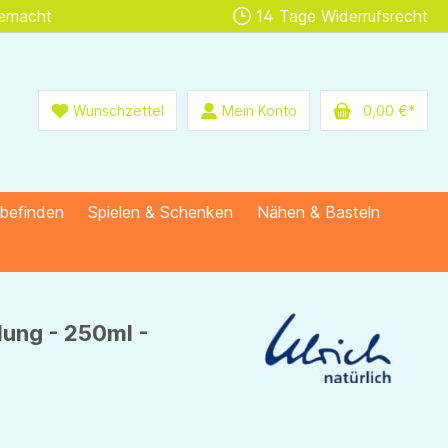
gemacht
14 Tage Widerrufsrecht
Wunschzettel
Mein Konto
0,00 €*
lbefinden
Spielen & Schenken
Nähen & Basteln
lung - 250ml -