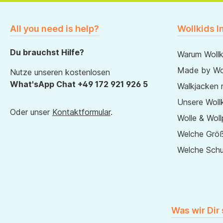
All you need is help?
Wollkids I
Du brauchst Hilfe?
Warum Wollk
Made by Wol
Nutze unseren kostenlosen
What'sApp Chat +49 172 921 926 5
Walkjacken 
Unsere Wollk
Oder unser
Kontaktformular
.
Wolle & Woll
Welche Größ
Welche Sch
Was wir Dir