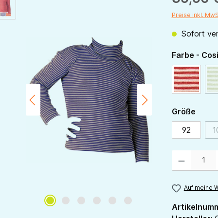
Preise inkl. Mw
Sofort ver
Farbe - Cos
rot-natur
ausw
Größe
92
1
Produkt Anzahl:
Auf meine W
Artikelnum