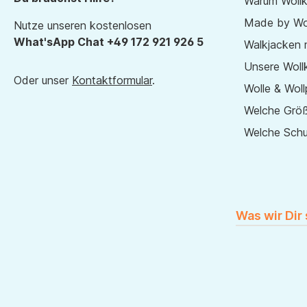
Warum Wollk
Made by Wol
Nutze unseren kostenlosen
What'sApp Chat +49 172 921 926 5
Walkjacken 
Unsere Wollk
Oder unser
Kontaktformular
.
Wolle & Woll
Welche Größ
Welche Sch
Was wir Dir