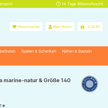
gemacht
14 Tage Widerrufsrecht
Wunschzettel
Mein Konto
0,00 €*
lbefinden
Spielen & Schenken
Nähen & Basteln
ana marine-natur & Größe 140
€*