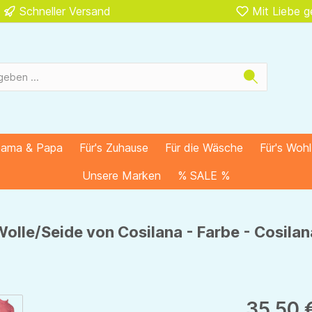
Schneller Versand
Mit Liebe 
Mama & Papa
Für's Zuhause
Für die Wäsche
Für's Woh
Unsere Marken
% SALE %
 Wolle/Seide von Cosilana - Farbe - Cosil
35,50 