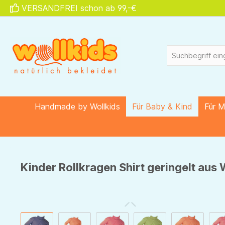
VERSANDFREI schon ab 99,-€
springen
Zur Hauptnavigation springen
Handmade by Wollkids
Für Baby & Kind
Für 
Kinder Rollkragen Shirt geringelt aus
Bildergalerie überspringen