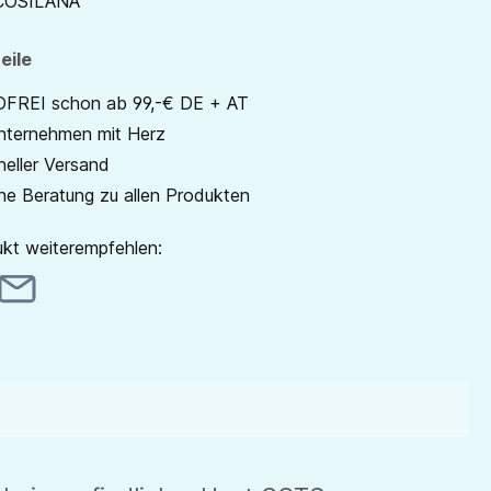
COSILANA
eile
REI schon ab 99,-€ DE + AT
unternehmen mit Herz
neller Versand
he Beratung zu allen Produkten
kt weiterempfehlen: