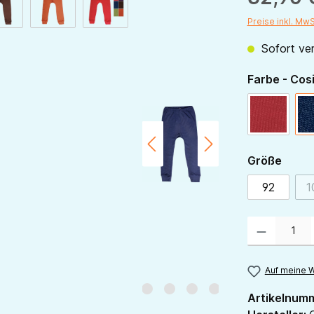
Preise inkl. Mw
Sofort ver
Farbe - Cos
rot
ausw
Größe
92
1
Produkt Anzahl:
Auf meine W
Artikelnum