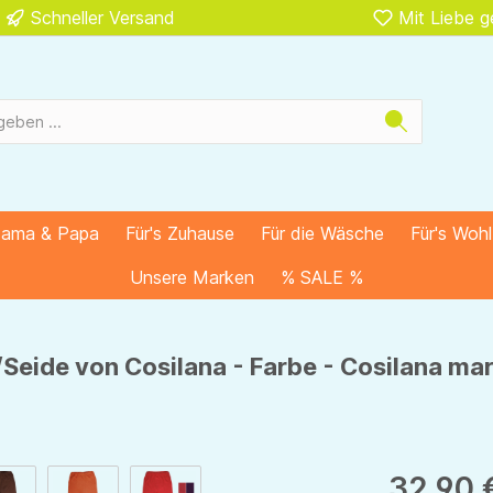
Schneller Versand
Mit Liebe 
Mama & Papa
Für's Zuhause
Für die Wäsche
Für's Woh
Unsere Marken
% SALE %
Seide von Cosilana - Farbe - Cosilana ma
32,90 