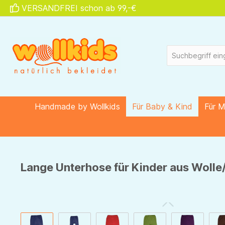
VERSANDFREI schon ab 99,-€
springen
Zur Hauptnavigation springen
Handmade by Wollkids
Für Baby & Kind
Für 
Lange Unterhose für Kinder aus Wolle/
Bildergalerie überspringen