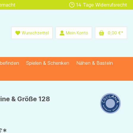
gemacht
14 Tage Widerrufsrecht
Wunschzettel
Mein Konto
0,00 €*
lbefinden
Spielen & Schenken
Nähen & Basteln
rine & Größe 128
€*