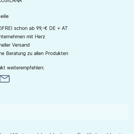
COSILANA
eile
REI schon ab 99,-€ DE + AT
unternehmen mit Herz
neller Versand
he Beratung zu allen Produkten
kt weiterempfehlen: