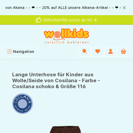
alt springen
Akena - - ❤ - - 20% auf ALLE unsere Alkena-Artikel - - ❤ - - 20% NUR MIT
VERSANDFREI schon ab 99,-€
Navigation
Lange Unterhose für Kinder aus
Wolle/Seide von Cosilana - Farbe -
Cosilana schoko & Größe 116
Bildergalerie überspringen