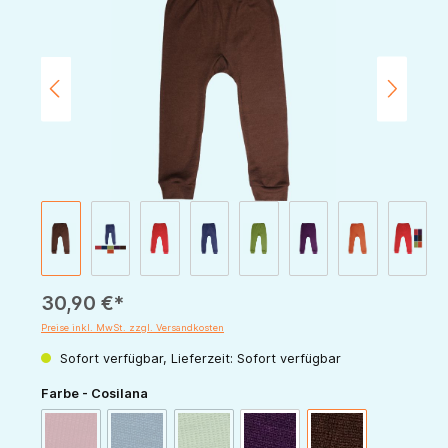
30,90 €*
Preise inkl. MwSt. zzgl. Versandkosten
Sofort verfügbar, Lieferzeit: Sofort verfügbar
auswählen
Farbe - Cosilana
(Diese Option ist zurzeit nicht verfügbar.)
(Diese Option ist zurzeit nicht verfügbar.)
(Diese Option ist zurzeit nicht verfügbar.)
rot
marine
grün
pflaume
schoko