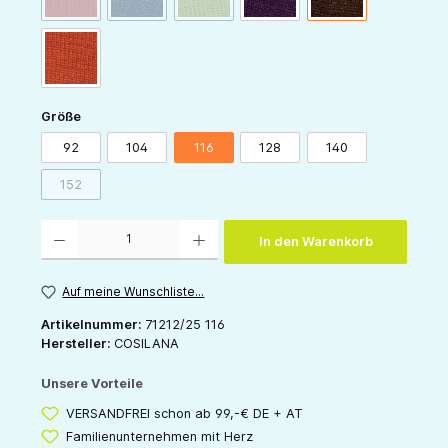
orange
auswählen
Größe
92
104
116
128
140
152
(Diese Option ist zurzeit nicht verfügbar.)
Produkt Anzahl: Gib den gewünschten Wert ein oder benutze die Schaltflächen um die 
In den Warenkorb
Auf meine Wunschliste...
Artikelnummer:
71212/25 116
Hersteller:
COSILANA
Unsere Vorteile
VERSANDFREI schon ab 99,-€ DE + AT
Familienunternehmen mit Herz