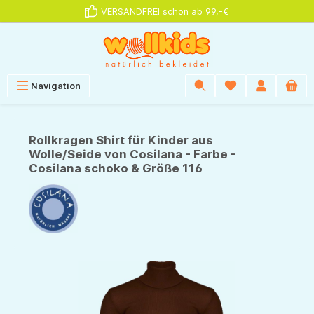
VERSANDFREI schon ab 99,-€
alt springen
Navigation
Rollkragen Shirt für Kinder aus
Wolle/Seide von Cosilana - Farbe -
Cosilana schoko & Größe 116
Bildergalerie überspringen