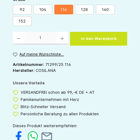
92
104
116
128
140
152
Produkt Anzahl: Gib den gewünschten Wert ein oder benutze die Schaltflächen um die 
In den Warenkorb
Auf meine Wunschliste...
Artikelnummer:
71299/25 116
Hersteller:
COSILANA
Unsere Vorteile
VERSANDFREI schon ab 99,-€ DE + AT
Familienunternehmen mit Herz
Blitz-Schneller Versand
Persönliche Beratung zu allen Produkten
Dieses Produkt weiterempfehlen: