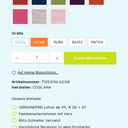
pink
grau
rose
auswählen
Größe
50/56
62/68
74/80
86/92
98/104
(Diese Option ist zurzeit nicht verfügbar.)
Produkt Anzahl: Gib den gewünschten Wert ein oder benutze die Schaltflächen um die 
In den Warenkorb
Auf meine Wunschliste...
Artikelnummer:
71053/04 62/68
Hersteller:
COSILANA
Unsere Vorteile
VERSANDFREI schon ab 99,-€ DE + AT
Familienunternehmen mit Herz
Blitz-Schneller Versand
Persönliche Beratung zu allen Produkten