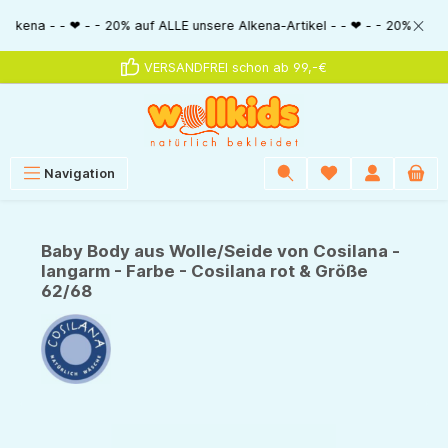
alt springen
- - ❤ - - 20% auf ALLE unsere Alkena-Artikel - - ❤ - - 20% NUR MIT Gutsc
VERSANDFREI schon ab 99,-€
Navigation
Baby Body aus Wolle/Seide von Cosilana -
langarm - Farbe - Cosilana rot & Größe
62/68
Bildergalerie überspringen