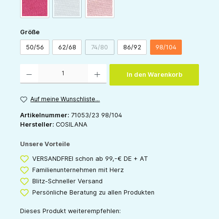
(Diese Option ist zurzeit nicht verfügbar.)
pink
grau
rose
auswählen
Größe
50/56
62/68
74/80
86/92
98/104
(Diese Option ist zurzeit nicht verfügbar.)
Produkt Anzahl: Gib den gewünschten Wert ein oder benutze die Schaltflächen um die 
In den Warenkorb
Auf meine Wunschliste...
Artikelnummer:
71053/23 98/104
Hersteller:
COSILANA
Unsere Vorteile
VERSANDFREI schon ab 99,-€ DE + AT
Familienunternehmen mit Herz
Blitz-Schneller Versand
Persönliche Beratung zu allen Produkten
Dieses Produkt weiterempfehlen: