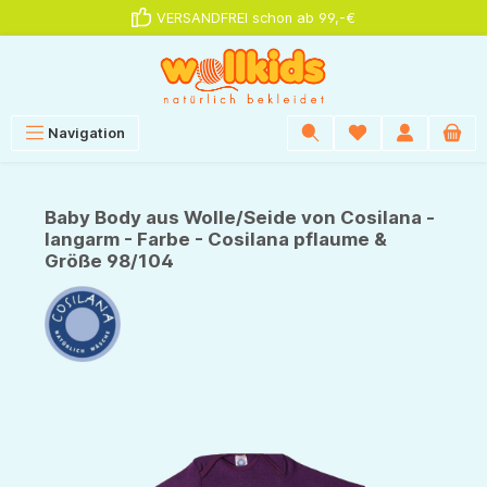
VERSANDFREI schon ab 99,-€
alt springen
Navigation
Baby Body aus Wolle/Seide von Cosilana -
langarm - Farbe - Cosilana pflaume &
Größe 98/104
Bildergalerie überspringen