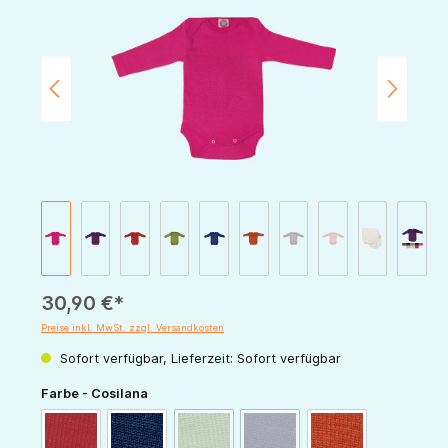
30,90 €*
Preise inkl. MwSt. zzgl. Versandkosten
Sofort verfügbar, Lieferzeit: Sofort verfügbar
auswählen
Farbe - Cosilana
(Diese Option ist zurzeit nicht verfügbar.)
(Diese Option ist zurzeit nicht v
rot
marine
grün
pflaume
orange