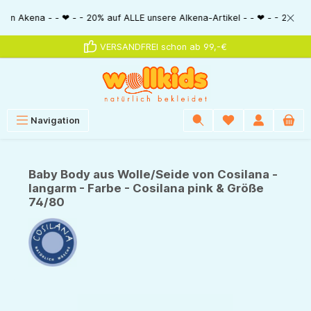
alt springen
na - - ❤ - - 20% auf ALLE unsere Alkena-Artikel - - ❤ - - 20% NUR MIT Gu
VERSANDFREI schon ab 99,-€
Navigation
Baby Body aus Wolle/Seide von Cosilana -
langarm - Farbe - Cosilana pink & Größe
74/80
Bildergalerie überspringen