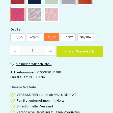
pink
grau
rose
auswählen
Größe
50/56
62/68
74/80
86/92
98/104
Produkt Anzahl: Gib den gewünschten Wert ein oder benutze die Schaltflächen um die 
In den Warenkorb
Auf meine Wunschliste...
Artikelnummer:
71053/30 74/80
Hersteller:
COSILANA
Unsere Vorteile
VERSANDFREI schon ab 99,-€ DE + AT
Familienunternehmen mit Herz
Blitz-Schneller Versand
Persönliche Beratung zu allen Produkten