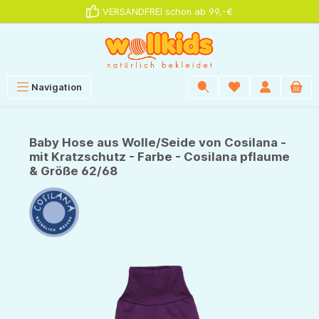
VERSANDFREI schon ab 99,-€
alt springen
Navigation
Baby Hose aus Wolle/Seide von Cosilana -
mit Kratzschutz - Farbe - Cosilana pflaume
& Größe 62/68
Bildergalerie überspringen