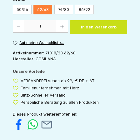
50/56
62/68
74/80
86/92
Produkt Anzahl: Gib den gewünschten Wert ein oder benutze die Schaltflächen um die 
In den Warenkorb
Auf meine Wunschliste...
Artikelnummer:
71018/23 62/68
Hersteller:
COSILANA
Unsere Vorteile
VERSANDFREI schon ab 99,-€ DE + AT
Familienunternehmen mit Herz
Blitz-Schneller Versand
Persönliche Beratung zu allen Produkten
Dieses Produkt weiterempfehlen: