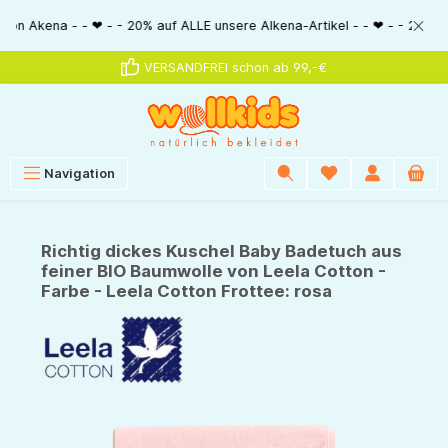
alt springen
- - ❤ - - 20% auf ALLE unsere Alkena-Artikel - - ❤ - - 20% NUR MIT Gutsc
VERSANDFREI schon ab 99,-€
Navigation
Richtig dickes Kuschel Baby Badetuch aus
feiner BIO Baumwolle von Leela Cotton -
Farbe - Leela Cotton Frottee: rosa
Bildergalerie überspringen