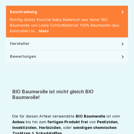
Beschreibung
Richtig dickes Kuschel Baby Badetuch aus feiner BIO
Baumwolle von Leela CottonMaterial: 100% Baumwolle (aus
kontrolliert bi…
Mehr
Hersteller
Bewertungen
BIO Baumwolle ist nicht gleich BIO
Baumwolle!
Die für diesen Artikel verwendete
BIO Baumwolle
ist vom
Anbau
bis hin zum
fertigen Produkt
frei
von
Pestiziden
,
Insektiziden
,
Herbiziden
, oder
sonstigen chemischen
Zusätzen
&
Schadstoffen
.