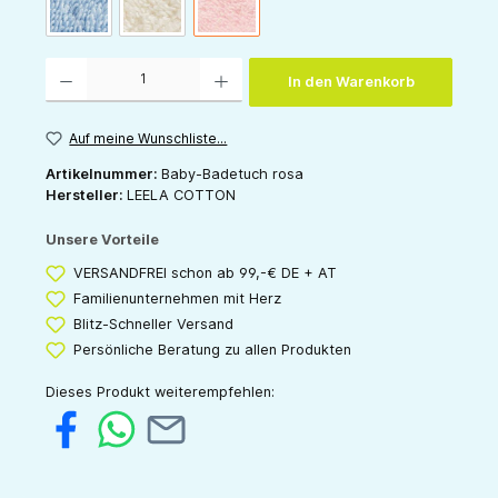
Frottee: hellblau
Frottee: natur
Frottee: rosa
Produkt Anzahl: Gib den gewünschten Wert ein oder benutze die Schaltflächen um die 
In den Warenkorb
Auf meine Wunschliste...
Artikelnummer:
Baby-Badetuch rosa
Hersteller:
LEELA COTTON
Unsere Vorteile
VERSANDFREI schon ab 99,-€ DE + AT
Familienunternehmen mit Herz
Blitz-Schneller Versand
Persönliche Beratung zu allen Produkten
Dieses Produkt weiterempfehlen: