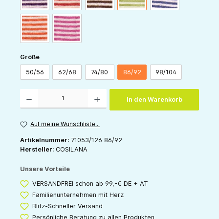
orange-natur
pink-natur
auswählen
Größe
50/56
62/68
74/80
86/92
98/104
Produkt Anzahl: Gib den gewünschten Wert ein oder benutze die Schaltflächen um die 
In den Warenkorb
Auf meine Wunschliste...
Artikelnummer:
71053/126 86/92
Hersteller:
COSILANA
Unsere Vorteile
VERSANDFREI schon ab 99,-€ DE + AT
Familienunternehmen mit Herz
Blitz-Schneller Versand
Persönliche Beratung zu allen Produkten