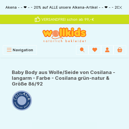
alt springen
a - - ❤ - - 20% auf ALLE unsere Alkena-Artikel - - ❤ - - 20% NUR MIT Gut
VERSANDFREI schon ab 99,-€
Navigation
Baby Body aus Wolle/Seide von Cosilana -
langarm - Farbe - Cosilana grün-natur &
Größe 86/92
Bildergalerie überspringen