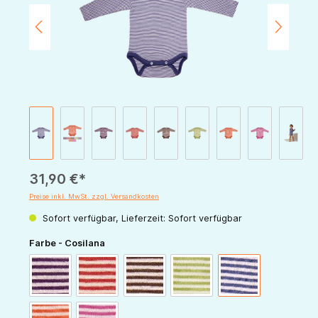
31,90 €*
Preise inkl. MwSt. zzgl. Versandkosten
Sofort verfügbar, Lieferzeit: Sofort verfügbar
auswählen
Farbe - Cosilana
pflaume-natur
rot-natur
schoko-natur
grün-natur
marine-natur