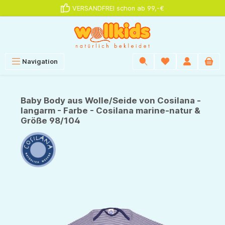
VERSANDFREI schon ab 99,-€
alt springen
Navigation
Baby Body aus Wolle/Seide von Cosilana -
langarm - Farbe - Cosilana marine-natur &
Größe 98/104
Bildergalerie überspringen