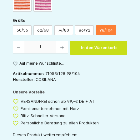
orange-natur
pink-natur
auswählen
Größe
50/56
62/68
74/80
86/92
98/104
Produkt Anzahl: Gib den gewünschten Wert ein oder benutze die Schaltflächen um die 
In den Warenkorb
Auf meine Wunschliste...
Artikelnummer:
71053/128 98/104
Hersteller:
COSILANA
Unsere Vorteile
VERSANDFREI schon ab 99,-€ DE + AT
Familienunternehmen mit Herz
Blitz-Schneller Versand
Persönliche Beratung zu allen Produkten
Dieses Produkt weiterempfehlen: