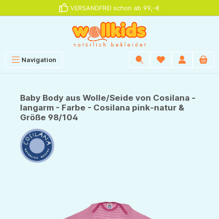
VERSANDFREI schon ab 99,-€
alt springen
Navigation
Baby Body aus Wolle/Seide von Cosilana -
langarm - Farbe - Cosilana pink-natur &
Größe 98/104
Bildergalerie überspringen