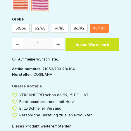
orange-natur
pink-natur
auswählen
Größe
50/56
62/68
74/80
86/92
98/104
Produkt Anzahl: Gib den gewünschten Wert ein oder benutze die Schaltflächen um die 
In den Warenkorb
Auf meine Wunschliste...
Artikelnummer:
71053/130 98/104
Hersteller:
COSILANA
Unsere Vorteile
VERSANDFREI schon ab 99,-€ DE + AT
Familienunternehmen mit Herz
Blitz-Schneller Versand
Persönliche Beratung zu allen Produkten
Dieses Produkt weiterempfehlen: