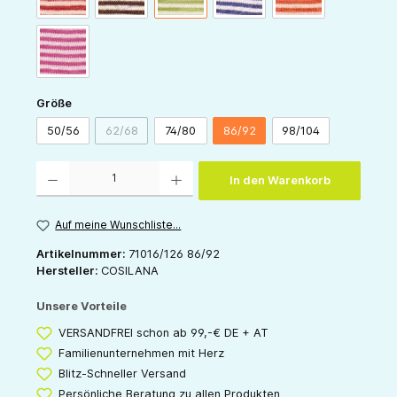
pink-natur
auswählen
Größe
50/56
62/68
74/80
86/92
98/104
(Diese Option ist zurzeit nicht verfügbar.)
Produkt Anzahl: Gib den gewünschten Wert ein oder benutze die Schaltflächen um die 
In den Warenkorb
Auf meine Wunschliste...
Artikelnummer:
71016/126 86/92
Hersteller:
COSILANA
Unsere Vorteile
VERSANDFREI schon ab 99,-€ DE + AT
Familienunternehmen mit Herz
Blitz-Schneller Versand
Persönliche Beratung zu allen Produkten