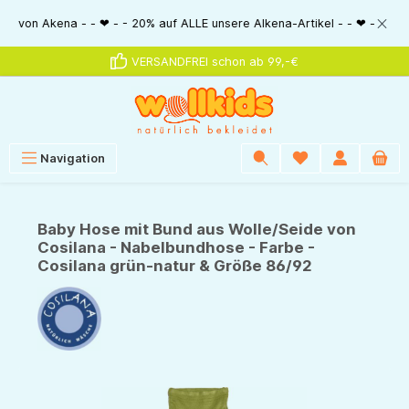
alt springen
Akena - - ❤ - - 20% auf ALLE unsere Alkena-Artikel - - ❤ - - 20% NUR MI
VERSANDFREI schon ab 99,-€
Navigation
Baby Hose mit Bund aus Wolle/Seide von
Cosilana - Nabelbundhose - Farbe -
Cosilana grün-natur & Größe 86/92
Bildergalerie überspringen