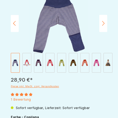
28,90 €*
Preise inkl. MwSt. zzgl. Versandkosten
Durchschnittliche Bewertung von 5 von 5 Sternen
1 Bewertung
Sofort verfügbar, Lieferzeit: Sofort verfügbar
auswählen
Farbe - Cosilana