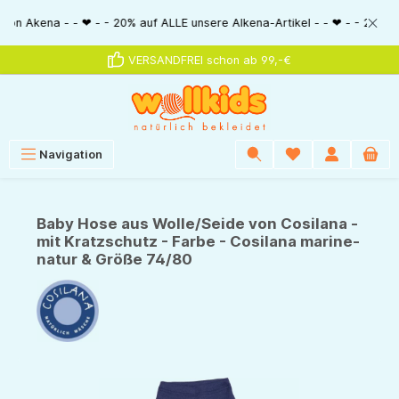
alt springen
ena - - ❤ - - 20% auf ALLE unsere Alkena-Artikel - - ❤ - - 20% NUR MIT G
VERSANDFREI schon ab 99,-€
Navigation
Baby Hose aus Wolle/Seide von Cosilana -
mit Kratzschutz - Farbe - Cosilana marine-
natur & Größe 74/80
Bildergalerie überspringen