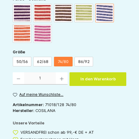
pflaume-natur
rot-natur
schoko-natur
grün-natur
marine-natur
orange-natur
pink-natur
auswählen
Größe
50/56
62/68
74/80
86/92
Produkt Anzahl: Gib den gewünschten Wert ein oder benutze die Schaltflächen um die 
In den Warenkorb
Auf meine Wunschliste...
Artikelnummer:
71018/128 74/80
Hersteller:
COSILANA
Unsere Vorteile
VERSANDFREI schon ab 99,-€ DE + AT