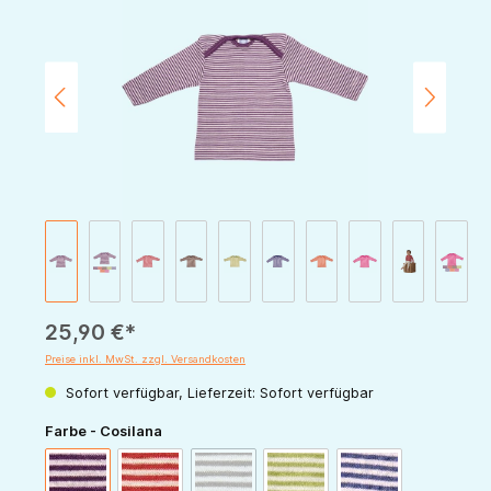
25,90 €*
Preise inkl. MwSt. zzgl. Versandkosten
Sofort verfügbar, Lieferzeit: Sofort verfügbar
auswählen
Farbe - Cosilana
(Diese Option ist zurzeit nicht verfügbar.)
pflaume-natur
rot-natur
schoko-natur
grün-natur
marine-natur