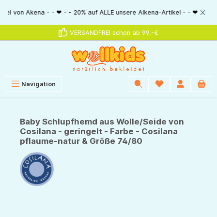
alt springen
n Akena - - ❤ - - 20% auf ALLE unsere Alkena-Artikel - - ❤ - - 20% NUR M
VERSANDFREI schon ab 99,-€
Navigation
Baby Schlupfhemd aus Wolle/Seide von
Cosilana - geringelt - Farbe - Cosilana
pflaume-natur & Größe 74/80
Bildergalerie überspringen