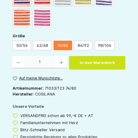
orange-natur
pink-natur
auswählen
Größe
50/56
62/68
74/80
86/92
98/104
Produkt Anzahl: Gib den gewünschten Wert ein oder benutze die Schaltflächen um die 
In den Warenkorb
Auf meine Wunschliste...
Artikelnummer:
71033/123 74/80
Hersteller:
COSILANA
Unsere Vorteile
VERSANDFREI schon ab 99,-€ DE + AT
Familienunternehmen mit Herz
Blitz-Schneller Versand
Persönliche Beratung zu allen Produkten