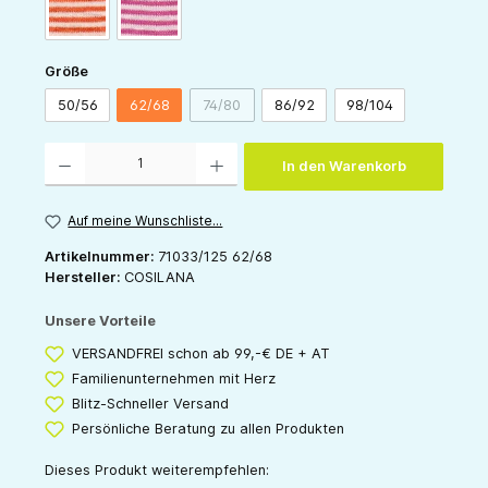
orange-natur
pink-natur
auswählen
Größe
50/56
62/68
74/80
86/92
98/104
(Diese Option ist zurzeit nicht verfügbar.)
Produkt Anzahl: Gib den gewünschten Wert ein oder benutze die Schaltflächen um die 
In den Warenkorb
Auf meine Wunschliste...
Artikelnummer:
71033/125 62/68
Hersteller:
COSILANA
Unsere Vorteile
VERSANDFREI schon ab 99,-€ DE + AT
Familienunternehmen mit Herz
Blitz-Schneller Versand
Persönliche Beratung zu allen Produkten
Dieses Produkt weiterempfehlen: