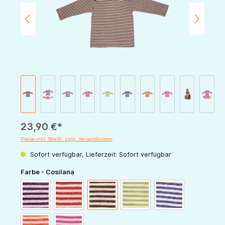
23,90 €*
Preise inkl. MwSt. zzgl. Versandkosten
Sofort verfügbar, Lieferzeit: Sofort verfügbar
auswählen
Farbe - Cosilana
pflaume-natur
rot-natur
schoko-natur
grün-natur
marine-natur