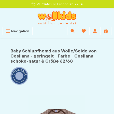
VERSANDFREI schon ab 99,-€
alt springen
Navigation
Baby Schlupfhemd aus Wolle/Seide von
Cosilana - geringelt - Farbe - Cosilana
schoko-natur & Größe 62/68
Bildergalerie überspringen