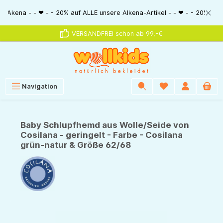
alt springen
 - - ❤ - - 20% auf ALLE unsere Alkena-Artikel - - ❤ - - 20% NUR MIT Guts
VERSANDFREI schon ab 99,-€
Navigation
Baby Schlupfhemd aus Wolle/Seide von
Cosilana - geringelt - Farbe - Cosilana
grün-natur & Größe 62/68
Bildergalerie überspringen