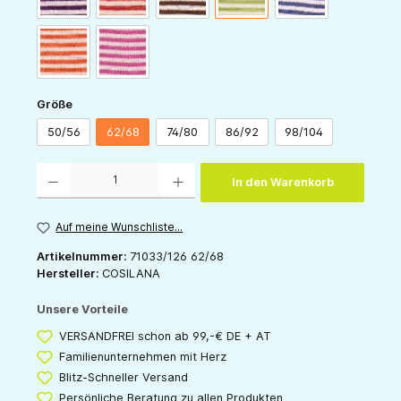
orange-natur
pink-natur
auswählen
Größe
50/56
62/68
74/80
86/92
98/104
Produkt Anzahl: Gib den gewünschten Wert ein oder benutze die Schaltflächen um die 
In den Warenkorb
Auf meine Wunschliste...
Artikelnummer:
71033/126 62/68
Hersteller:
COSILANA
Unsere Vorteile
VERSANDFREI schon ab 99,-€ DE + AT
Familienunternehmen mit Herz
Blitz-Schneller Versand
Persönliche Beratung zu allen Produkten