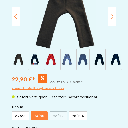
%
22,90 €*
29,90 €*
(23.41% gespart)
Preise inkl. MwSt. zzgl. Versandkosten
Sofort verfügbar, Lieferzeit: Sofort verfügbar
auswählen
Größe
62/68
74/80
86/92
98/104
(Diese Option ist zurzeit nicht verfügbar.)