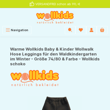
VERSANDFREI schon ab 99,-€
alt springen
Navigation
Warme Wollkids Baby & Kinder Wollwalk
Hose Leggings für den Waldkindergarten
im Winter - Größe 74/80 & Farbe - Wollkids
schoko
Bildergalerie überspringen