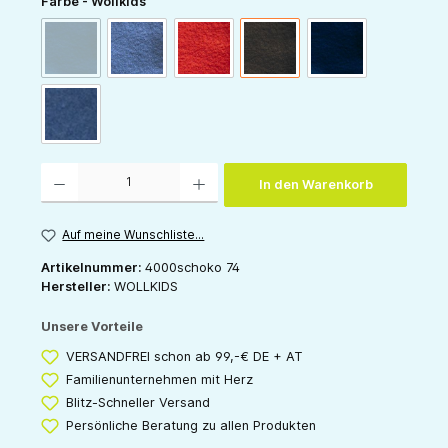
auswählen
Farbe - Wollkids
(Diese Option ist zurzeit nicht verfügbar.)
marine
blau
rot
schoko
nachtblau
jeans
Produkt Anzahl: Gib den gewünschten Wert ein oder benutze die Schaltflächen um die 
In den Warenkorb
Auf meine Wunschliste...
Artikelnummer:
4000schoko 74
Hersteller:
WOLLKIDS
Unsere Vorteile
VERSANDFREI schon ab 99,-€ DE + AT
Familienunternehmen mit Herz
Blitz-Schneller Versand
Persönliche Beratung zu allen Produkten