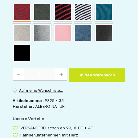
dunkelrot
bronze-oliv
kirschrot-schwarz
indigo-natur
petrol
natur
grau-melange
rose
denim-blau
anthrazit
schwarz
Produkt Anzahl: Gib den gewünschten Wert ein oder benutze die Schaltflächen um die 
In den Warenkorb
Auf meine Wunschliste...
Artikelnummer:
9325 - 35
Hersteller:
ALBERO NATUR
Unsere Vorteile
VERSANDFREI schon ab 99,-€ DE + AT
Familienunternehmen mit Herz