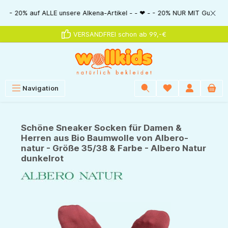
alt springen
ALLE unsere Alkena-Artikel - - ❤ - - 20% NUR MIT Gutscheincode: AlkenaSS
VERSANDFREI schon ab 99,-€
Navigation
Schöne Sneaker Socken für Damen &
Herren aus Bio Baumwolle von Albero-
natur - Größe 35/38 & Farbe - Albero Natur
dunkelrot
Bildergalerie überspringen