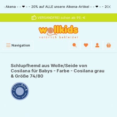
alt springen
a - - ❤ - - 20% auf ALLE unsere Alkena-Artikel - - ❤ - - 20% NUR MIT Gu
VERSANDFREI schon ab 99,-€
Navigation
Schlupfhemd aus Wolle/Seide von
Cosilana für Babys - Farbe - Cosilana grau
& Größe 74/80
Bildergalerie überspringen