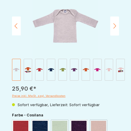
25,90 €*
Preise inkl. MwSt. zzgl. Versandkosten
Sofort verfügbar, Lieferzeit: Sofort verfügbar
auswählen
Farbe - Cosilana
(Diese Option ist zurzeit nicht verfügbar.)
(Diese Option ist zur
rot
marine
grün
pflaume
orange