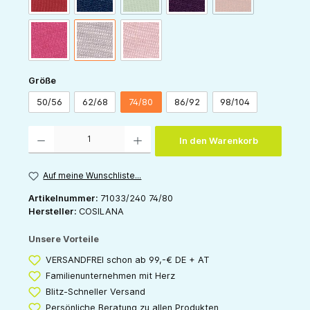
pink
grau
rose
auswählen
Größe
50/56
62/68
74/80
86/92
98/104
Produkt Anzahl: Gib den gewünschten Wert ein oder benutze die Schaltflächen um die 
In den Warenkorb
Auf meine Wunschliste...
Artikelnummer:
71033/240 74/80
Hersteller:
COSILANA
Unsere Vorteile
VERSANDFREI schon ab 99,-€ DE + AT
Familienunternehmen mit Herz
Blitz-Schneller Versand
Persönliche Beratung zu allen Produkten