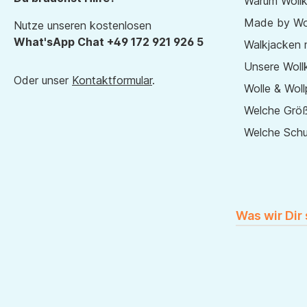
Warum Wollk
Made by Wol
Nutze unseren kostenlosen
What'sApp Chat +49 172 921 926 5
Walkjacken 
Unsere Wollk
Oder unser
Kontaktformular
.
Wolle & Woll
Welche Größ
Welche Sch
Was wir Dir