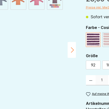
Preise inkl. Mw
Sofort ver
Farbe - Cos
pflaume-
ausw
Größe
92
1
Produkt Anzahl:
Auf meine W
Artikelnum