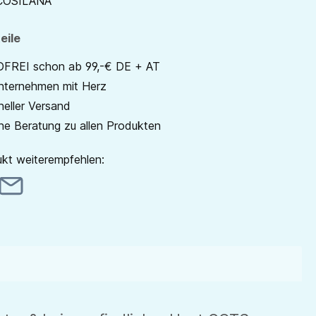
COSILANA
eile
REI schon ab 99,-€ DE + AT
unternehmen mit Herz
neller Versand
he Beratung zu allen Produkten
kt weiterempfehlen: