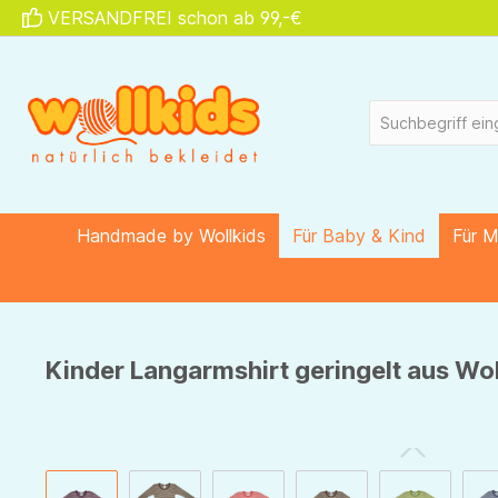
VERSANDFREI schon ab 99,-€
springen
Zur Hauptnavigation springen
Handmade by Wollkids
Für Baby & Kind
Für 
Kinder Langarmshirt geringelt aus Wol
Bildergalerie überspringen