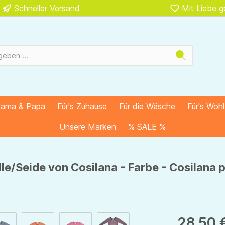
Schneller Versand
Mit Liebe 
Mama & Papa
Für's Zuhause
Für die Wäsche
Für's Woh
Unsere Marken
% SALE %
le/Seide von Cosilana - Farbe - Cosilana 
28,50 