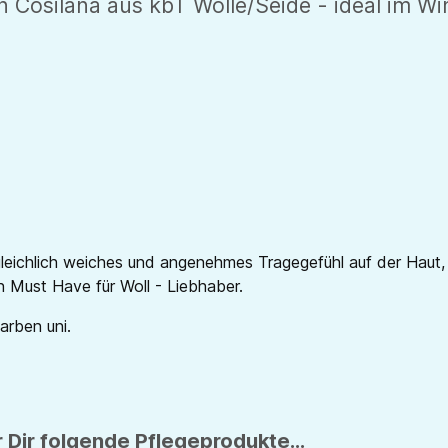
 Cosilana aus kbT Wolle/Seide - ideal im Wi
leichlich weiches und angenehmes Tragegefühl auf der Haut,
in Must Have für Woll - Liebhaber.
Farben uni.
 Dir folgende Pflegeprodukte...