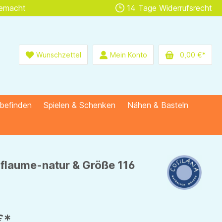
gemacht
14 Tage Widerrufsrecht
Wunschzettel
Mein Konto
0,00 €*
lbefinden
Spielen & Schenken
Nähen & Basteln
pflaume-natur & Größe 116
€*