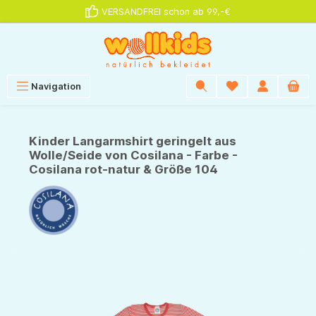
VERSANDFREI schon ab 99,-€
alt springen
Navigation
Kinder Langarmshirt geringelt aus
Wolle/Seide von Cosilana - Farbe -
Cosilana rot-natur & Größe 104
Bildergalerie überspringen