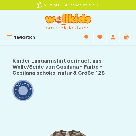
VERSANDFREI schon ab 99,-€
alt springen
Navigation
Kinder Langarmshirt geringelt aus
Wolle/Seide von Cosilana - Farbe -
Cosilana schoko-natur & Größe 128
Bildergalerie überspringen