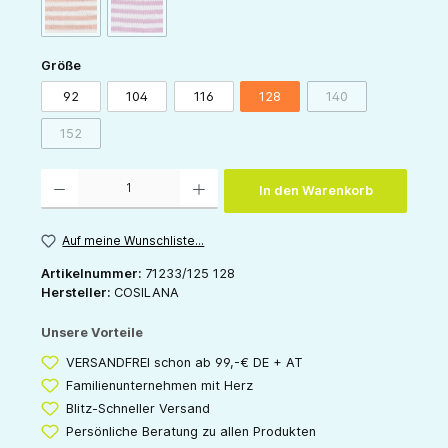
(Diese Option ist zurzeit nicht verfügbar.)
(Diese Option ist zurzeit nicht verfügbar.)
orange-natur
pink-natur
auswählen
Größe
92
104
116
128
140
(Diese Option ist zur
152
(Diese Option ist zurzeit nicht verfügbar.)
Produkt Anzahl: Gib den gewünschten Wert ein oder benutze die Schaltflächen um die 
In den Warenkorb
Auf meine Wunschliste...
Artikelnummer:
71233/125 128
Hersteller:
COSILANA
Unsere Vorteile
VERSANDFREI schon ab 99,-€ DE + AT
Familienunternehmen mit Herz
Blitz-Schneller Versand
Persönliche Beratung zu allen Produkten