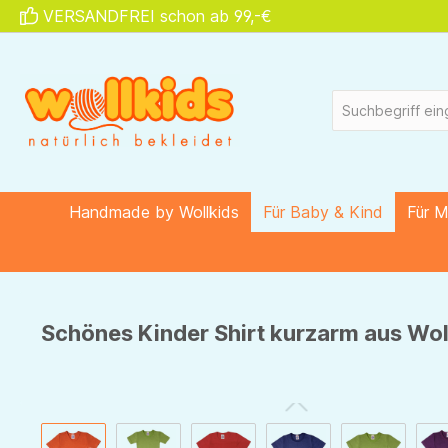
VERSANDFREI schon ab 99,-€
springen
Zur Hauptnavigation springen
Handmade by Wollkids
Für Baby & Kind
Für 
Schönes Kinder Shirt kurzarm aus Wol
Bildergalerie überspringen