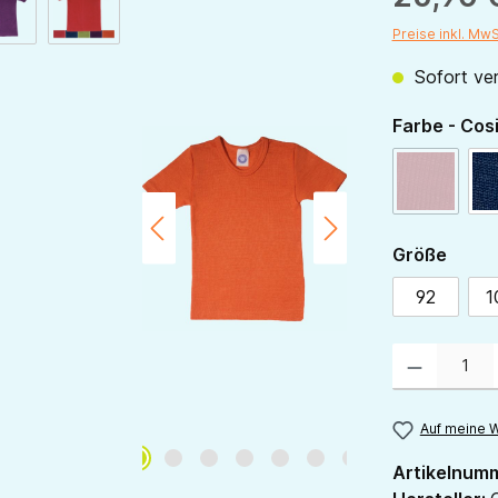
Preise inkl. Mw
Sofort ver
Farbe - Cos
rot
(Diese Opt
ausw
Größe
92
1
Produkt Anzahl:
Auf meine W
Artikelnum