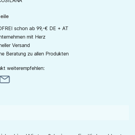
COSILANA
eile
REI schon ab 99,-€ DE + AT
unternehmen mit Herz
neller Versand
he Beratung zu allen Produkten
kt weiterempfehlen: