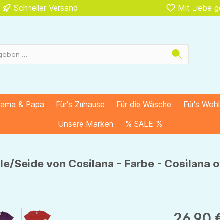
Schneller Versand
Mit Liebe 
Mama & Papa
Für's Zuhause
Für die Wäsche
Für's Woh
Unsere Marken
% SALE %
le/Seide von Cosilana - Farbe - Cosilana 
26,90 