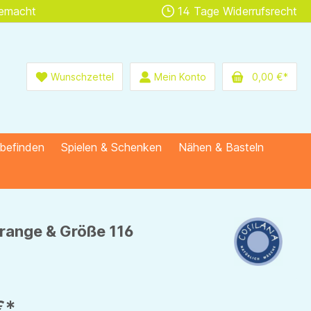
gemacht
14 Tage Widerrufsrecht
Wunschzettel
Mein Konto
0,00 €*
lbefinden
Spielen & Schenken
Nähen & Basteln
orange & Größe 116
€*